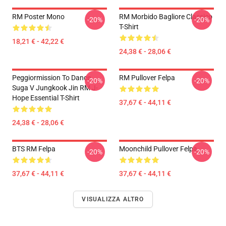
RM Poster Mono
RM Morbido Bagliore Classico
-20%
-20%
T-Shirt
18,21 € - 42,22 €
24,38 € - 28,06 €
Peggiormission To Dance
RM Pullover Felpa
-20%
-20%
Suga V Jungkook Jin RM J-
Hope Essential T-Shirt
37,67 € - 44,11 €
24,38 € - 28,06 €
BTS RM Felpa
Moonchild Pullover Felpa
-20%
-20%
37,67 € - 44,11 €
37,67 € - 44,11 €
VISUALIZZA ALTRO