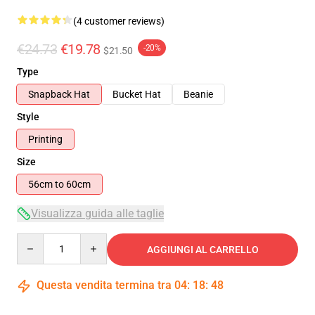
(4 customer reviews)
€24.73
€19.78
-20%
$21.50
Type
Snapback Hat
Bucket Hat
Beanie
Style
Printing
Size
56cm to 60cm
Visualizza guida alle taglie
Quantity
AGGIUNGI AL CARRELLO
Questa vendita termina tra
04
:
18
:
48