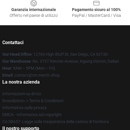
Garanzia internazionale
Pagamento sicuro al 100%
Offerto nel paese di utilizzo
PayPal / MasterCard / Visa
Contattaci
Our Head Office
: 12760 High Bluff Dr, San Diego, CA 92130
Our Warehouse
: No. 3737 Renmin Avenue, Xigang District, Dalian
Hour
: 9AM – 5PM (Mon – Fri)
Email
: contact@rm-merch.shop
La nostra azienda
Informazioni su di noi
Rcondizioni» > Terms & Condizioni
Informativa sulla privacy
DMCA - Informativa sul copyright
CA SB657: Legge sulla trasparenza della catena di fornitura
Il nostro supporto