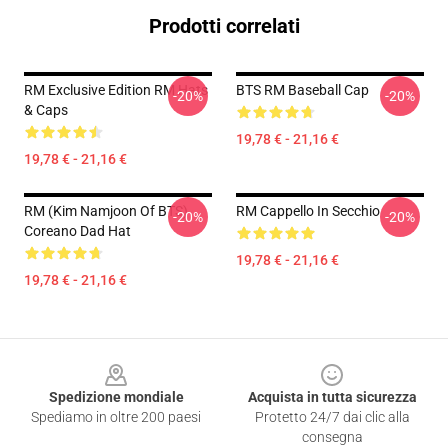
Prodotti correlati
RM Exclusive Edition RM Hats
BTS RM Baseball Cap
-20%
-20%
& Caps
19,78 € - 21,16 €
19,78 € - 21,16 €
RM (Kim Namjoon Of BTS)
RM Cappello In Secchio
-20%
-20%
Coreano Dad Hat
19,78 € - 21,16 €
19,78 € - 21,16 €
Footer
Spedizione mondiale
Acquista in tutta sicurezza
Spediamo in oltre 200 paesi
Protetto 24/7 dai clic alla
consegna