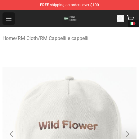
FREE
shipping on orders over $100
RM Shop - Official RM Merchandise Store
Open menu
Home
/
RM Cloth
/
RM Cappelli e cappelli