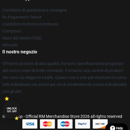
Condizioni di spedizione e consegna
R> Pagamento Term#
Condizioni di ritorno e rimborso
Contattaci
Aiuto del cliente (FAQ)
Whosale
Il nostro negozio
Offriamo prodotti di alta qualità che sono specificamente progettati
dal nostro team di livello mondiale. Forniamo una varietà di prodotti
che sono sia elegante e bella. Questo non è solo per mostrare il vostro
stile individuale, ma anche per voi di condividere la vostra individualità
con gli altri.
UNLOCK
10% OFF
© RM Shop - Official RM Merchandise Store 2026 all rights reserved
Help