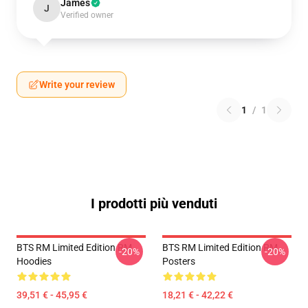
James
J
Verified owner
Write your review
1
/
1
I prodotti più venduti
BTS RM Limited Edition RM
BTS RM Limited Edition RM
-20%
-20%
Hoodies
Posters
39,51 € - 45,95 €
18,21 € - 42,22 €