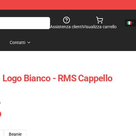
Assistenza clienti
Visualizza carrello
Contatti
 - Logo Bianco - RMS Cappello
)
Beanie