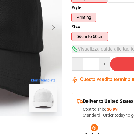
Style
Printing
Size
56cm to 60cm
Visualizza guida alle tagli
Quantity
Questa vendita termina 
blank template
Deliver to United States
Cost to ship:
$6.99
Standard - Order today to g