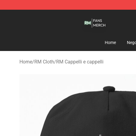
RM Shop - Official RM Merchandise Store
Home
Nego
Home
/
RM Cloth
/
RM Cappelli e cappelli