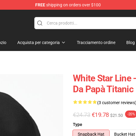
FREE
shipping on orders over $100
zio
Acquista per categoria
Tracciamento ordine
Blog
White Star Line
Da Papà Titanic
(3 customer reviews
€24.73
€19.78
-20%
$21.50
Type
Snapback Hat
Bucket Hat