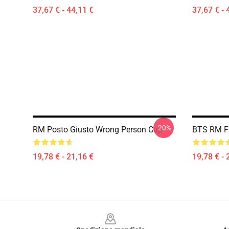
37,67 € - 44,11 €
37,67 € - 
-20%
RM Posto Giusto Wrong Person Cap
BTS RM F
19,78 € - 21,16 €
19,78 € - 
Footer