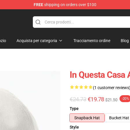
FREE
shipping on orders over $100
zio
Acquista per categoria
Tracciamento ordine
Blog
In Questa Casa 
(1 customer reviews
€24.73
€19.78
-20%
$21.50
Type
Snapback Hat
Bucket Hat
Style