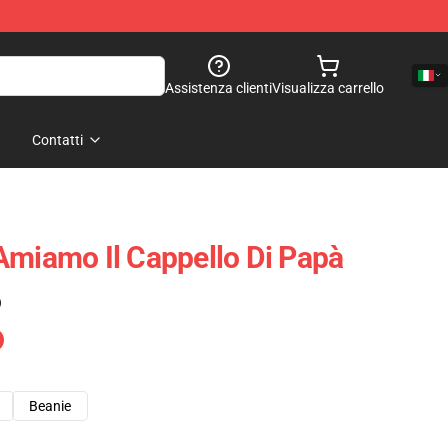
Assistenza clienti
Visualizza carrello
Contatti
Amiamo Il Cappello Di Papà
)
Beanie