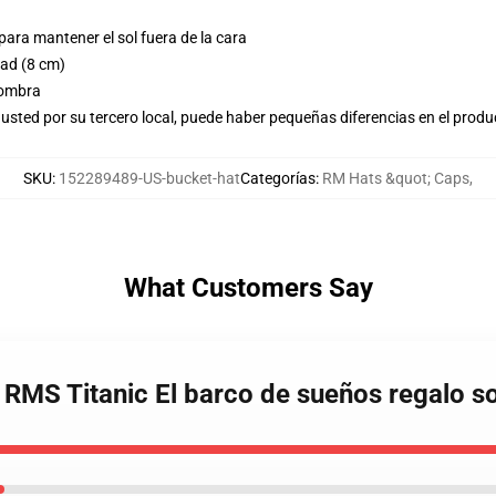
ara mantener el sol fuera de la cara
dad (8 cm)
sombra
usted por su tercero local, puede haber pequeñas diferencias en el produ
SKU
:
152289489-US-bucket-hat
Categorías
:
RM Hats &quot; Caps
,
What Customers Say
ne RMS Titanic El barco de sueños regalo 