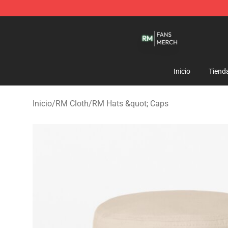
RM Shop - Official RM Merchandise Store
Inicio
Tiend
Inicio
/
RM Cloth
/
RM Hats &quot; Caps