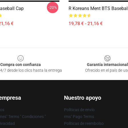
-20%
aseball Cap
R Koreans Ment BTS Basebal
21,16 €
19,78 € - 21,16 €
Compra con confianza
Garantía internacional
4/7 desde los clics hasta la entrega
Ofrecido en el país de us
 empresa
Nuestro apoyo
ros
Políticas de envío
nes" Terms " Condiciones "
rms" Pago Terms
rivacidad
Políticas de reembolso