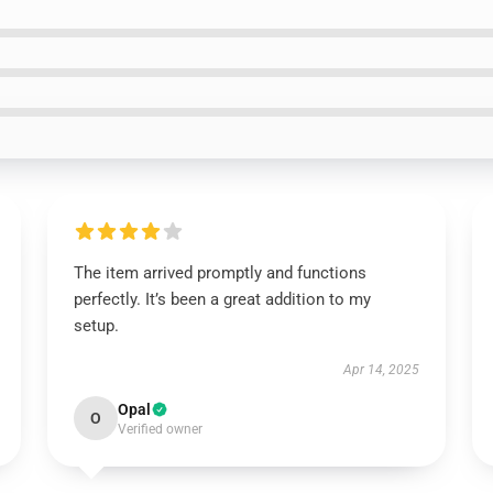
The item arrived promptly and functions
perfectly. It’s been a great addition to my
setup.
Apr 14, 2025
Opal
O
Verified owner