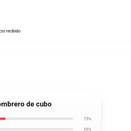
cto recibido
sombrero de cubo
75%
25%