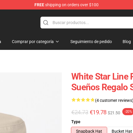
FREE
shipping on orders over $100
a
Comprar por categoría
Seguimiento de pedido
Blog
White Star Line 
Sueños Regalo 
(4 customer reviews
€24.73
€19.78
-20%
$21.50
Type
Snapback Hat
Bucket Hat