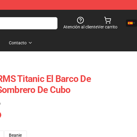
Atención al cliente
Ver carrito
Contacto
RMS Titanic El Barco De
Sombrero De Cubo
)
Beanie