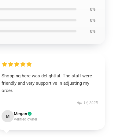
0%
0%
0%
Shopping here was delightful. The staff were
friendly and very supportive in adjusting my
order.
Apr 14, 2025
Megan
M
Verified owner