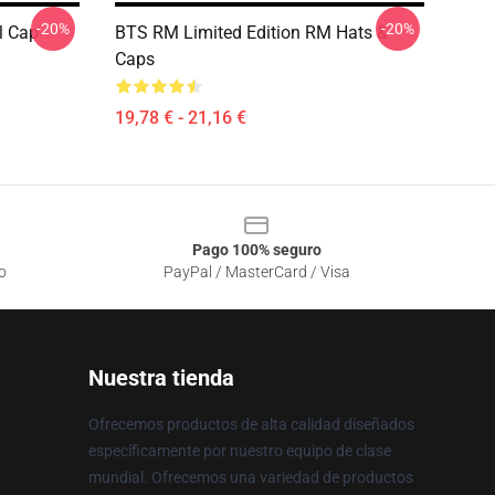
-20%
-20%
l Cap
BTS RM Limited Edition RM Hats &
Caps
19,78 € - 21,16 €
Pago 100% seguro
o
PayPal / MasterCard / Visa
Nuestra tienda
Ofrecemos productos de alta calidad diseñados
específicamente por nuestro equipo de clase
mundial. Ofrecemos una variedad de productos