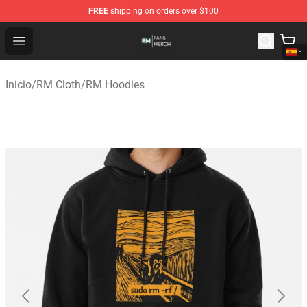
FREE
shipping on orders over $100
RM Shop - Official RM Merchandise Store
Open menu
Inicio
/
RM Cloth
/
RM Hoodies