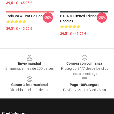
39,51 € - 45,95 €
Todo Va A Tirar De Hoodie
BTS RM Limited Edition RM
-20%
-20%
Hoodies
39,51 € - 45,95 €
39,51 € - 45,95 €
Footer
Envío mundial
Compra con confianza
Enviamos a más de 200 países
Protegido 24/7 desde los clics
hasta la entrega
Garantía internacional
Pago 100% seguro
Ofrecido en el país de uso
PayPal / MasterCard / Visa
Contáctenos