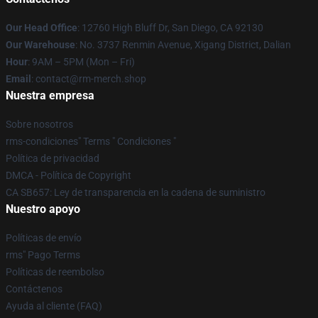
Our Head Office
: 12760 High Bluff Dr, San Diego, CA 92130
Our Warehouse
: No. 3737 Renmin Avenue, Xigang District, Dalian
Hour
: 9AM – 5PM (Mon – Fri)
Email
: contact@rm-merch.shop
Nuestra empresa
Sobre nosotros
rms-condiciones" Terms " Condiciones "
Política de privacidad
DMCA - Política de Copyright
CA SB657: Ley de transparencia en la cadena de suministro
Nuestro apoyo
Políticas de envío
rms" Pago Terms
Políticas de reembolso
Contáctenos
Ayuda al cliente (FAQ)