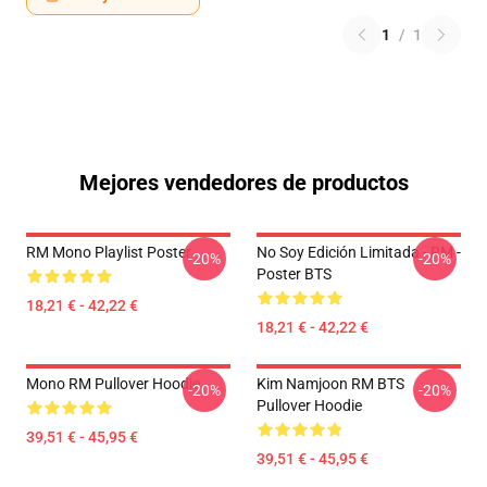
1
/
1
Mejores vendedores de productos
RM Mono Playlist Poster
No Soy Edición Limitada - RM -
-20%
-20%
Poster BTS
18,21 € - 42,22 €
18,21 € - 42,22 €
Mono RM Pullover Hoodie
Kim Namjoon RM BTS
-20%
-20%
Pullover Hoodie
39,51 € - 45,95 €
39,51 € - 45,95 €