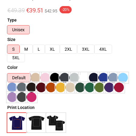
€49.39
€39.51
-20%
$42.95
Type
Unisex
Size
S
M
L
XL
2XL
3XL
4XL
5XL
Color
Default
Print Location