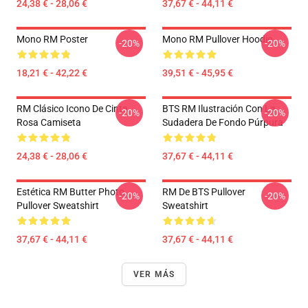
24,38 € - 28,06 €
37,67 € - 44,11 €
Mono RM Poster
Mono RM Pullover Hoodie
-20%
-20%
18,21 € - 42,22 €
39,51 € - 45,95 €
RM Clásico Icono De Cinta
BTS RM Ilustración Con La
-20%
-20%
Rosa Camiseta
Sudadera De Fondo Púrpura
24,38 € - 28,06 €
37,67 € - 44,11 €
Estética RM Butter Photo
RM De BTS Pullover
-20%
-20%
Pullover Sweatshirt
Sweatshirt
37,67 € - 44,11 €
37,67 € - 44,11 €
VER MÁS