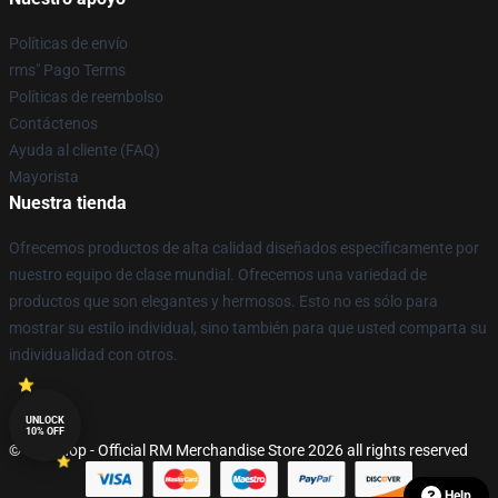
Políticas de envío
rms" Pago Terms
Políticas de reembolso
Contáctenos
Ayuda al cliente (FAQ)
Mayorista
Nuestra tienda
Ofrecemos productos de alta calidad diseñados específicamente por
nuestro equipo de clase mundial. Ofrecemos una variedad de
productos que son elegantes y hermosos. Esto no es sólo para
mostrar su estilo individual, sino también para que usted comparta su
individualidad con otros.
UNLOCK
10% OFF
© RM Shop - Official RM Merchandise Store 2026 all rights reserved
Help