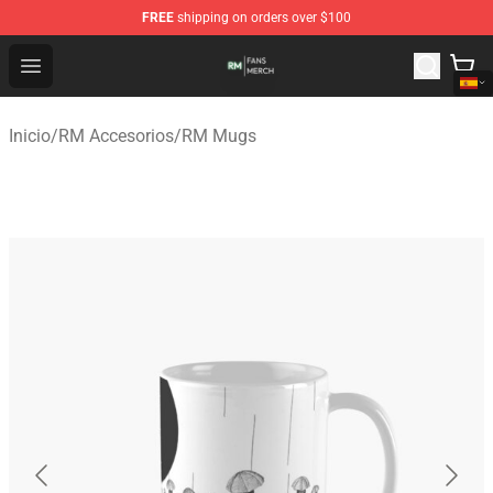
FREE
shipping on orders over $100
RM Shop - Official RM Merchandise Store
Open menu
Inicio
/
RM Accesorios
/
RM Mugs