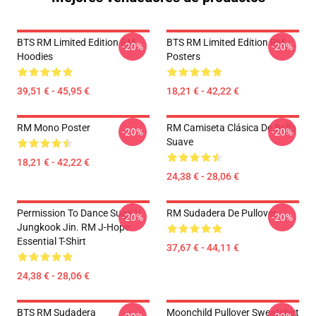
BTS RM Limited Edition RM
BTS RM Limited Edition RM
-20%
-20%
Hoodies
Posters
39,51 € - 45,95 €
18,21 € - 42,22 €
RM Mono Poster
RM Camiseta Clásica De Brillo
-20%
-20%
Suave
18,21 € - 42,22 €
24,38 € - 28,06 €
Permission To Dance Suga V
RM Sudadera De Pullover
-20%
-20%
Jungkook Jin. RM J-Hope
Essential T-Shirt
37,67 € - 44,11 €
24,38 € - 28,06 €
BTS RM Sudadera
Moonchild Pullover Sweatshirt