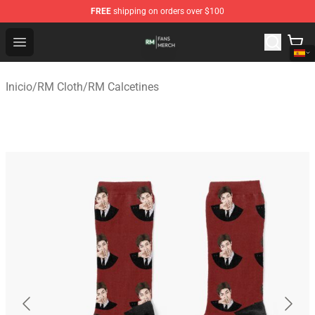
FREE
shipping on orders over $100
RM Shop - Official RM Merchandise Store
Open menu
Inicio
/
RM Cloth
/
RM Calcetines