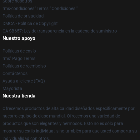
Sobre nosotros
rms-condiciones" Terms " Condiciones "
Política de privacidad
DMCA - Política de Copyright
CA SB657: Ley de transparencia en la cadena de suministro
Nuestro apoyo
Políticas de envío
rms" Pago Terms
Políticas de reembolso
Contáctenos
Ayuda al cliente (FAQ)
Mayorista
Nuestra tienda
Ofrecemos productos de alta calidad diseñados específicamente por
nuestro equipo de clase mundial. Ofrecemos una variedad de
productos que son elegantes y hermosos. Esto no es sólo para
mostrar su estilo individual, sino también para que usted comparta su
individualidad con otros.