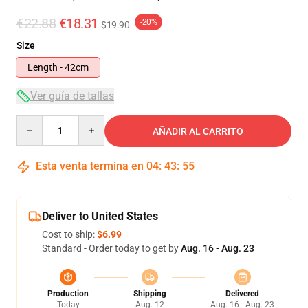
€22.88
€18.31
-20%
$19.90
Size
Length - 42cm
Ver guía de tallas
Quantity
AÑADIR AL CARRITO
Esta venta termina en
04
:
43
:
54
Deliver to United States
Cost to ship:
$6.99
Standard - Order today to get by
Aug. 16 - Aug. 23
Production
Shipping
Delivered
Today
Aug. 12
Aug. 16 - Aug. 23