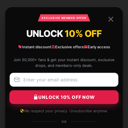
3 reviews for Asche RM Butter Foto
EXCLUSIVE MEMBER OFFER
Pullover Sweatshirt
UNLOCK
10% OFF
★★★★★
100%
Instant discount
Exclusive offers
Early access
★★★★☆
0%
★★★☆☆
0%
Join 50,000+ fans & get your instant discount, exclusive
drops, and members-only deals.
★★☆☆☆
0%
★☆☆☆☆
0%
UNLOCK 10% OFF NOW
We respect your privacy. Unsubscribe anytime.
This item has become a daily essential for me. Its
OR
quality and functionality are outstanding, and I am