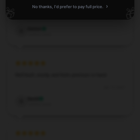
very satisfied.
›
No thanks, I'd prefer to pay full price.
🎁
🎁
Apr 16, 2025
Damon
D
Verified owner
Well-built, sturdy, and feels premium in hand.
Apr 15, 2025
David
D
Verified owner