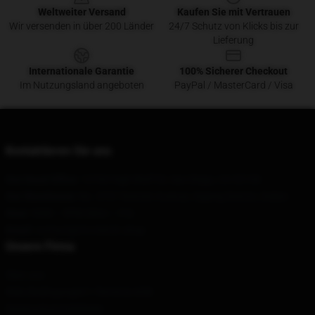
Weltweiter Versand
Kaufen Sie mit Vertrauen
Wir versenden in über 200 Länder
24/7 Schutz von Klicks bis zur
Lieferung
Internationale Garantie
100% Sicherer Checkout
Im Nutzungsland angeboten
PayPal / MasterCard / Visa
Kontaktieren Sie uns
Our Head Office
: 12760 High Bluff Dr, San Diego, CA 92130
Our Warehouse
: No. 3737 Renmin Avenue, Xigang District, Dalian
Hour
: 9AM – 5PM (Mon – Fri)
Email
: contact@rm-merch.shop
Unsere Firma
Über uns
RMs-Bedingungen"> TermS & AGB
Datenschutzrichtlinien