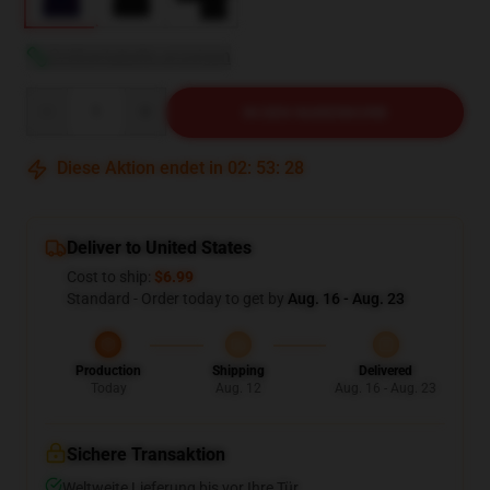
Größentabelle anzeigen
Quantity
IN DEN WARENKORB
Diese Aktion endet in
02
:
53
:
27
Deliver to United States
Cost to ship:
$6.99
Standard - Order today to get by
Aug. 16 - Aug. 23
Production
Shipping
Delivered
Today
Aug. 12
Aug. 16 - Aug. 23
Sichere Transaktion
Weltweite Lieferung bis vor Ihre Tür