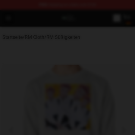
FREE
shipping on orders over $100
RM Shop - Official RM Merchandise Store
Open menu
Startseite
/
RM Cloth
/
RM Süßigkeiten