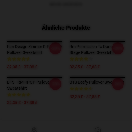
MEHR ANZEIGEN
Ähnliche Produkte
Fan Design Zimmer K-Pop BTS
Rm Permission To Dance On
-20%
-20%
Pullover Sweatshirt
Stage Pullover Sweatshirt
32,35 £ - 37,88 £
32,35 £ - 37,88 £
BTS - RM KPOP Pullover
BTS Beefy Pullover Sweatshirt
-20%
-20%
Sweatshirt
32,35 £ - 37,88 £
32,35 £ - 37,88 £
Footer