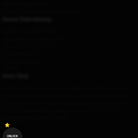
DMCA - Copyright Policy
CA SB657: Lieferkettentransparenzgesetz
Unsere Unterstützung
Versand und Lieferrichtlinien
RMSICHERHEIT Zahlung TermS
Return & Refund Richtlinien
Kontaktieren Sie uns
Kundenhilfe (FAQ)
Whosale
Unser Shop
Wir bieten qualitativ hochwertige Produkte, die speziell von unserem
erstklassigen Team entwickelt werden. Wir bieten eine Vielzahl von
Produkten, die sowohl stilvoll als auch schön sind. Dies ist nicht nur,
um Ihren individuellen Stil zu zeigen, sondern auch für Sie, Ihre
Individualität mit anderen zu teilen.
UNLOCK