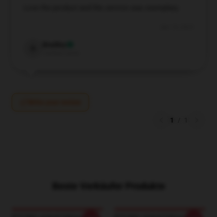
Love the product and the service was exemplary.
Apr 14, 2025
Bradley
B
Verified owner
Write your review
1
/
1
Beste Verkäufer Produkte