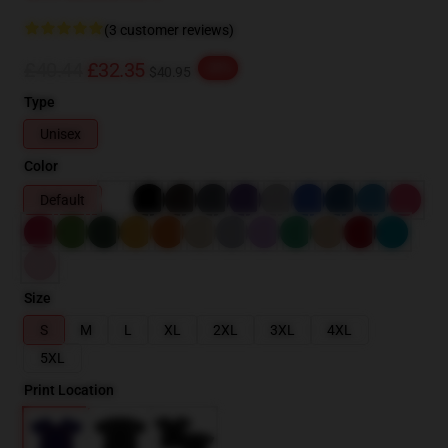
(3 customer reviews)
£40.44
£32.35
-20%
$40.95
Type
Unisex
Color
Default
Size
S
M
L
XL
2XL
3XL
4XL
5XL
Print Location