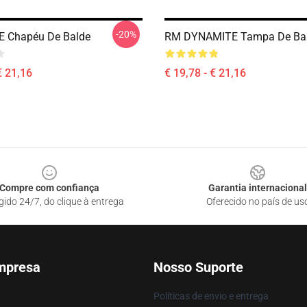
-20%
 E Chapéu De Balde
RM DYNAMITE Tampa De Ba
€ 21,16
€ 19,78 - € 21,16
Compre com confiança
Garantia internacional
gido 24/7, do clique à entrega
Oferecido no país de us
mpresa
Nosso Suporte
Políticas de envio e entrega