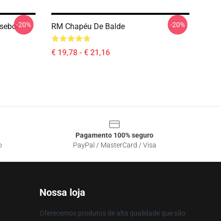
-20%
-20%
sebol
RM Chapéu De Balde
€ 19,78 - € 21,16
Pagamento 100% seguro
o
PayPal / MasterCard / Visa
Nossa loja
Oferecemos produtos de alta qualidade que são