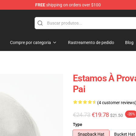
FREE
shipping on orders over $100
Compre por categoria
Rastreamento de pedido
Blog
Estamos À Prov
Pai
(4 customer reviews
€24.73
€19.78
-20%
$21.50
Type
Snapback Hat
Bucket Hat