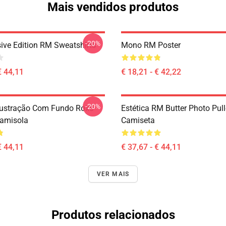
Mais vendidos produtos
-20%
ive Edition RM Sweatshirts
Mono RM Poster
€ 44,11
€ 18,21 - € 42,22
-20%
lustração Com Fundo Roxo
Estética RM Butter Photo Pul
Camisola
Camiseta
€ 44,11
€ 37,67 - € 44,11
VER MAIS
Produtos relacionados