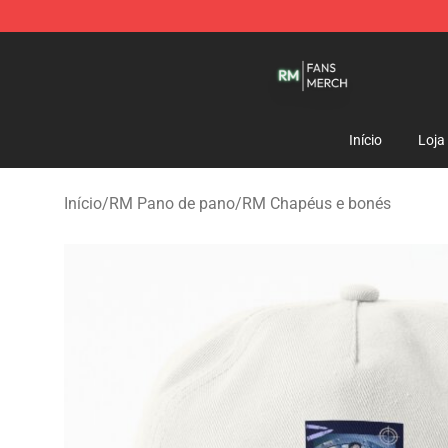
RM Shop - Official RM Merchandise Store
Início
Loja
Início
/
RM Pano de pano
/
RM Chapéus e bonés