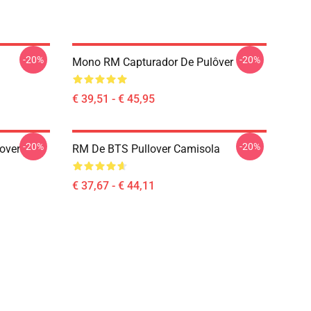
-20%
-20%
Mono RM Capturador De Pulôver
€ 39,51 - € 45,95
-20%
-20%
lover
RM De BTS Pullover Camisola
€ 37,67 - € 44,11