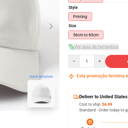
Style
Printing
Size
56cm to 60cm
Ver guia de tamanhos
Quantity
Esta promoção termina
blank template
Deliver to United States
Cost to ship:
$6.99
Standard - Order today to g