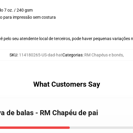
do 7 oz. / 240 gsm
plo para impressão sem costura
ê pelo seu atendente local de terceiros, pode haver pequenas variações 
SKU
:
114180265-US-dad-hat
Categorias
:
RM Chapéus e bonés
,
What Customers Say
va de balas - RM Chapéu de pai