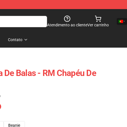
Atendimento ao cliente
Ver carrinho
Contato
a De Balas - RM Chapéu De
)
Beanie