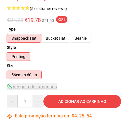
(5 customer reviews)
€24.73
€19.78
-20%
$21.50
Type
Snapback Hat
Bucket Hat
Beanie
Style
Printing
Size
56cm to 60cm
Ver guia de tamanhos
Quantity
ADICIONAR AO CARRINHO
Esta promoção termina em
04
:
25
:
53