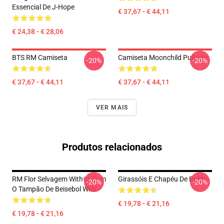
Essencial De J-Hope
€ 37,67 - € 44,11
€ 24,38 - € 28,06
BTS RM Camiseta
Camiseta Moonchild Pullover
-20%
-20%
€ 37,67 - € 44,11
€ 37,67 - € 44,11
VER MAIS
Produtos relacionados
RM Flor Selvagem With이 Com
Girassóis E Chapéu De Balde
-20%
-20%
O Tampão De Beisebol With
€ 19,78 - € 21,16
€ 19,78 - € 21,16