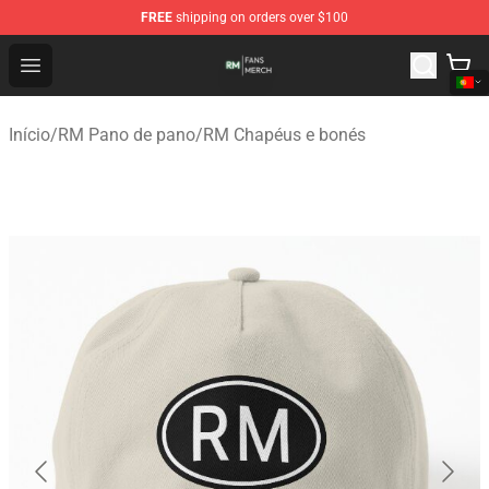
FREE
shipping on orders over $100
RM Shop - Official RM Merchandise Store
Open menu
Início
/
RM Pano de pano
/
RM Chapéus e bonés