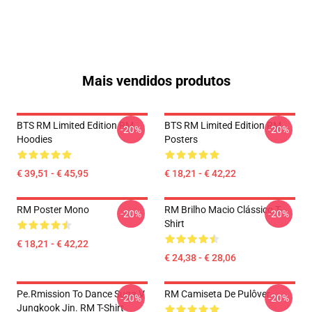
Mais vendidos produtos
BTS RM Limited Edition RM
BTS RM Limited Edition RM
-20%
-20%
Hoodies
Posters
€ 39,51 - € 45,95
€ 18,21 - € 42,22
RM Poster Mono
RM Brilho Macio Clássico T-
-20%
-20%
Shirt
€ 18,21 - € 42,22
€ 24,38 - € 28,06
Pe.rmission To Dance Suga V
RM Camiseta De Pulôver
-20%
-20%
Jungkook Jin. RM T-Shirt