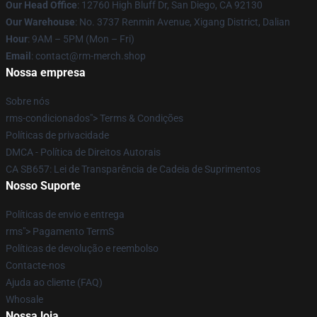
Our Head Office
: 12760 High Bluff Dr, San Diego, CA 92130
Our Warehouse
: No. 3737 Renmin Avenue, Xigang District, Dalian
Hour
: 9AM – 5PM (Mon – Fri)
Email
: contact@rm-merch.shop
Nossa empresa
Sobre nós
rms-condicionados"> Terms & Condições
Políticas de privacidade
DMCA - Política de Direitos Autorais
CA SB657: Lei de Transparência de Cadeia de Suprimentos
Nosso Suporte
Políticas de envio e entrega
rms"> Pagamento TermS
Políticas de devolução e reembolso
Contacte-nos
Ajuda ao cliente (FAQ)
Whosale
Nossa loja