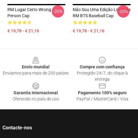
RM Lugar Certo Wrong
Não Sou Uma Edição Limitada
-20%
-20%
Person Cap
RM BTS Baseball Cap
€ 19,78 - € 21,16
€ 19,78 - € 21,16
Footer
Envio mundial
Compre com confiança
Enviamos para mais de 200 países
Protegido 24/7, do clique à
entrega
Garantia internacional
Pagamento 100% seguro
Oferecido no país de uso
PayPal / MasterCard / Visa
Contacte-nos