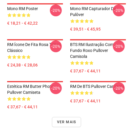
Mono RM Poster
Mono RM Capturador De
-20%
-20%
Pulôver
€ 18,21 - € 42,22
€ 39,51 - € 45,95
RM Ícone De Fita Rosa T-Shirt
BTS RM Ilustração Com
-20%
-20%
Clássico
Fundo Roxo Pullover
Camisola
€ 24,38 - € 28,06
€ 37,67 - € 44,11
Estética RM Butter Photo
RM De BTS Pullover Camisola
-20%
-20%
Pullover Camiseta
€ 37,67 - € 44,11
€ 37,67 - € 44,11
VER MAIS