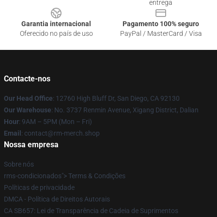
entrega
Garantia internacional
Pagamento 100% seguro
Oferecido no país de uso
PayPal / MasterCard / Visa
Contacte-nos
Our Head Office
: 12760 High Bluff Dr, San Diego, CA 92130
Our Warehouse
: No. 3737 Renmin Avenue, Xigang District, Dalian
Hour
: 9AM – 5PM (Mon – Fri)
Email
: contact@rm-merch.shop
Nossa empresa
Sobre nós
rms-condicionados"> Terms & Condições
Políticas de privacidade
DMCA - Política de Direitos Autorais
CA SB657: Lei de Transparência de Cadeia de Suprimentos