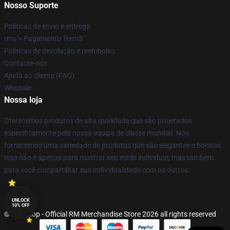
Nosso Suporte
Políticas de envio e entrega
rms"> Pagamento TermS
Políticas de devolução e reembolso
Contacte-nos
Ajuda ao cliente (FAQ)
Whosale
Nossa loja
Oferecemos produtos de alta qualidade que são projetados
especificamente pela nossa equipe de classe mundial. Nós
fornecemos uma variedade de produtos que são elegantes e bonitos.
Isso não é apenas para mostrar seu estilo individual, mas também
para você compartilhar sua individualidade com os outros.
UNLOCK
10% OFF
© RM Shop - Official RM Merchandise Store 2026 all rights reserved