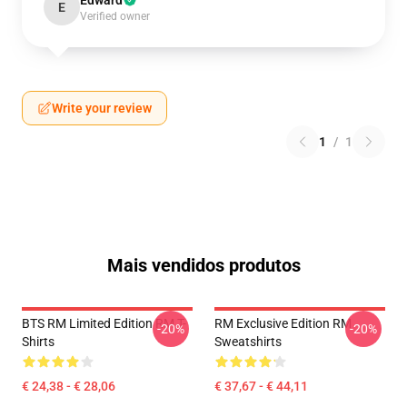
Edward
E
Verified owner
Write your review
1
/
1
Mais vendidos produtos
BTS RM Limited Edition RM T-
RM Exclusive Edition RM
-20%
-20%
Shirts
Sweatshirts
€ 24,38 - € 28,06
€ 37,67 - € 44,11