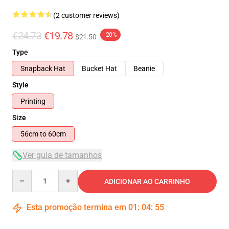
(2 customer reviews)
€24.73
€19.78
-20%
$21.50
Type
Snapback Hat
Bucket Hat
Beanie
Style
Printing
Size
56cm to 60cm
Ver guia de tamanhos
Quantity
ADICIONAR AO CARRINHO
Esta promoção termina em
01
:
04
:
54