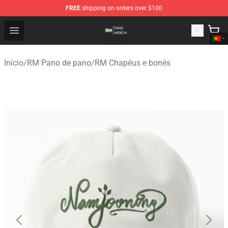
FREE
shipping on orders over $100
RM Shop - Official RM Merchandise Store
Open menu
Início
/
RM Pano de pano
/
RM Chapéus e bonés