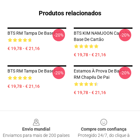
Produtos relacionados
BTS RM Tampa De Basebol
BTS KIM NAMJOON Capa De
-20%
-20%
Base De Cartão
€ 19,78 - € 21,16
€ 19,78 - € 21,16
BTS RM Tampa De Basebol
Estamos À Prova De Balas -
-20%
-20%
RM Chapéu De Pai
€ 19,78 - € 21,16
€ 19,78 - € 21,16
Footer
Envio mundial
Compre com confiança
Enviamos para mais de 200 países
Protegido 24/7, do clique à