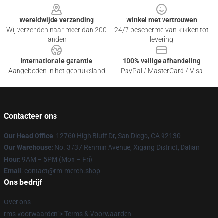
Wereldwijde verzending
Winkel met vertrouwen
Wij verzenden naar meer dan 200
24/7 beschermd van klikken tot
landen
levering
Internationale garantie
100% veilige afhandeling
Aangeboden in het gebruiksland
PayPal / MasterCard / Visa
Contacteer ons
Our Head Office
: 12760 High Bluff Dr, San Diego, CA 92130
Our Warehouse
: No. 3737 Renmin Avenue, Xigang District, Dalian
Hour
: 9AM – 5PM (Mon – Fri)
Email
: contact@rm-merch.shop
Ons bedrijf
Over ons
rms-voorwaarden"> Terms & Voorwaarden