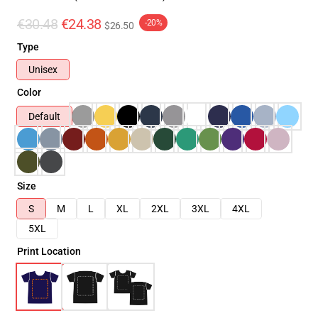
€30.48
€24.38
-20%
$26.50
Type
Unisex
Color
Default
Size
S
M
L
XL
2XL
3XL
4XL
5XL
Print Location