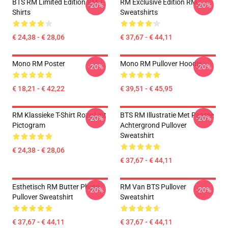
BTS RM Limited Edition RM T-
RM Exclusive Edition RM
-20%
-20%
Shirts
Sweatshirts
€ 24,38 - € 28,06
€ 37,67 - € 44,11
Mono RM Poster
Mono RM Pullover Hoodie
-20%
-20%
€ 18,21 - € 42,22
€ 39,51 - € 45,95
RM Klassieke T-Shirt Roze Lint
BTS RM Illustratie Met Paarse
-20%
-20%
Pictogram
Achtergrond Pullover
Sweatshirt
€ 24,38 - € 28,06
€ 37,67 - € 44,11
Esthetisch RM Butter Photo
RM Van BTS Pullover
-20%
-20%
Pullover Sweatshirt
Sweatshirt
€ 37,67 - € 44,11
€ 37,67 - € 44,11