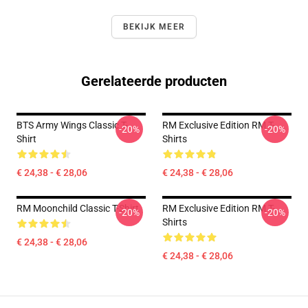
BEKIJK MEER
Gerelateerde producten
BTS Army Wings Classic T-
RM Exclusive Edition RM T-
-20%
-20%
Shirt
Shirts
€ 24,38 - € 28,06
€ 24,38 - € 28,06
RM Moonchild Classic T-Shirt
RM Exclusive Edition RM T-
-20%
-20%
Shirts
€ 24,38 - € 28,06
€ 24,38 - € 28,06
Footer