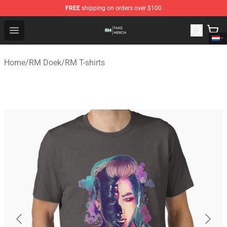
FREE
shipping on orders over $100
RM Shop - Official RM Merchandise Store
Open menu
Home
/
RM Doek
/
RM T-shirts