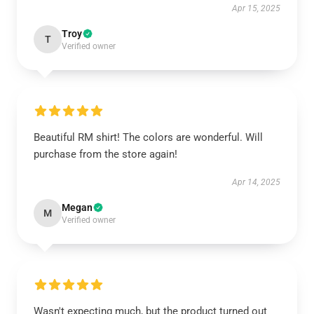
Apr 15, 2025
Troy
T
Verified owner
Beautiful RM shirt! The colors are wonderful. Will
purchase from the store again!
Apr 14, 2025
Megan
M
Verified owner
Wasn't expecting much, but the product turned out