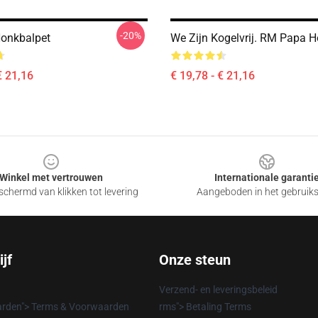
-20%
onkbalpet
We Zijn Kogelvrij. RM Papa 
€ 21,16
€ 19,78 - € 21,16
Winkel met vertrouwen
Internationale garanti
chermd van klikken tot levering
Aangeboden in het gebruik
jf
Onze steun
Verzend- en leveringsbeleid
rden"> Terms & Voorwaarden
rms"> Betaling Terms