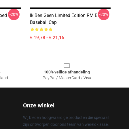
-20%
-20%
Hoed
Ik Ben Geen Limited Edition RM BTS
Baseball Cap
€ 19,78 - € 21,16
e
100% veilige afhandeling
sland
PayPal / MasterCard / Visa
Onze winkel
Wij bieden hoogwaardige producten die speciaal
zijn ontworpen door ons team van wereldklasse.