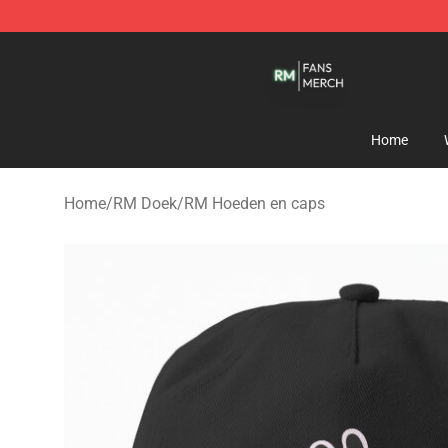
RM Shop - Official RM Merchandise Store
Home
Home
/
RM Doek
/
RM Hoeden en caps