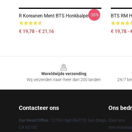
-20%
R Koreanen Ment BTS Honkbalpet
BTS RM H
€ 19,78 - € 21,16
€ 19,78 - 
Footer
Wereldwijde verzending
Wij verzenden naar meer dan 200 landen
24/7 bes
Contacteer ons
Ons bedri
Our Head Office
: 12760 High Bluff Dr, San Diego,
Over ons
CA 92130
rms-voorwaa