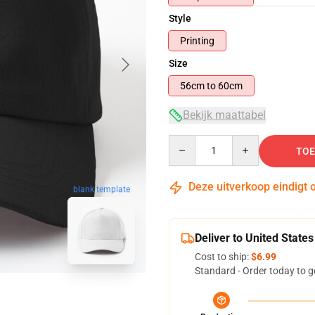
Style
Printing
Size
56cm to 60cm
Bekijk maattabel
Quantity
TOE
Deze uitverkoop eindigt 
blank template
Deliver to United States
Cost to ship:
$6.99
Standard - Order today to g