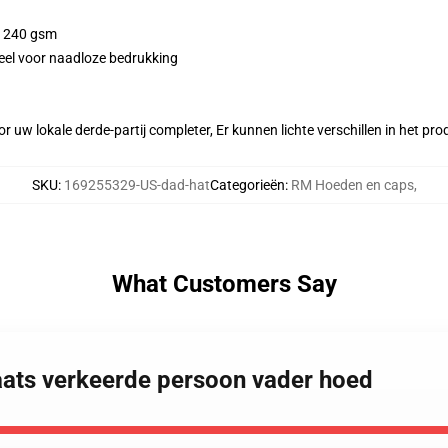
 / 240 gsm
eel voor naadloze bedrukking
r uw lokale derde-partij completer, Er kunnen lichte verschillen in het p
SKU
:
169255329-US-dad-hat
Categorieën
:
RM Hoeden en caps
,
What Customers Say
aats verkeerde persoon vader hoed