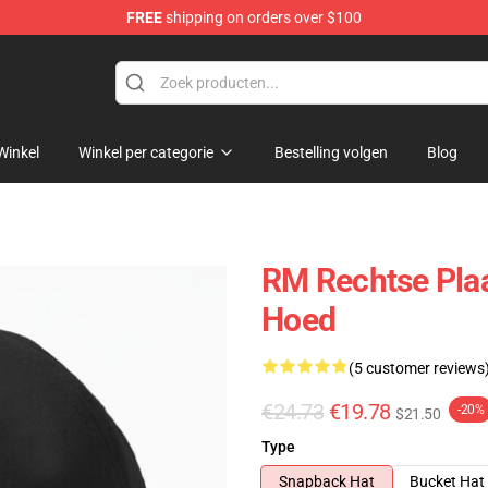
FREE
shipping on orders over $100
Winkel
Winkel per categorie
Bestelling volgen
Blog
RM Rechtse Pla
Hoed
(5 customer reviews
€24.73
€19.78
-20%
$21.50
Type
Snapback Hat
Bucket Hat