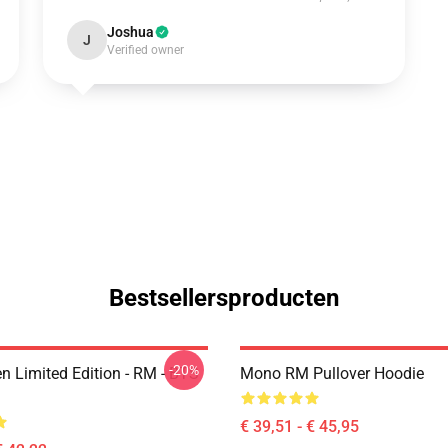
Joshua
J
Verified owner
Bestsellersproducten
-20%
n Limited Edition - RM - BTS
Mono RM Pullover Hoodie
€ 39,51 - € 45,95