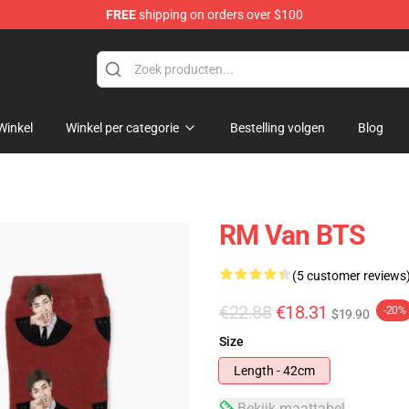
FREE
shipping on orders over $100
Winkel
Winkel per categorie
Bestelling volgen
Blog
RM Van BTS
(5 customer reviews
€22.88
€18.31
-20%
$19.90
Size
Length - 42cm
Bekijk maattabel