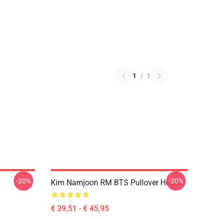
1
/
1
-20%
-20%
Kim Namjoon RM BTS Pullover Hoodie
€ 39,51 - € 45,95