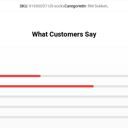
SKU
:
91690037-US-socks
Categorieën
:
RM Sokken
,
What Customers Say