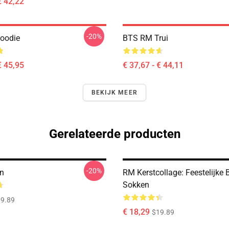
€ 42,22
-20%
Hoodie
BTS RM Trui
€ 45,95
€ 37,67 - € 44,11
BEKIJK MEER
Gerelateerde producten
-20%
n
RM Kerstcollage: Feestelijke
Sokken
9.89
€ 18,29
$19.89