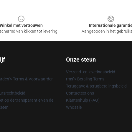
Winkel met vertrouwen
Internationale garanti
chermd van klikken tot levering
Aangeboden in het gebruik
jf
Onze steun
Verzend- en leveringsbeleid
rden"> Terms & Voorwaarden
rms"> Betaling Terms
d
Teruggave & terugbetalingsbeleid
rsrechtbeleid
Contacteer ons
t op de transparantie van de
Klantenhulp (FAQ)
keten
Whosale