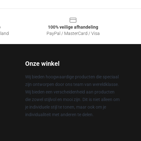
e
100% veilige afhandeling
sland
PayPal / MasterCard / Visa
Onze winkel
Wij bieden hoogwaardige producten die speciaal
zijn ontworpen door ons team van wereldklasse.
Wij bieden een verscheidenheid aan producten
die zowel stijlvol en mooi zijn. Dit is niet alleen om
je individuele stijl te tonen, maar ook om je
individualiteit met anderen te delen.