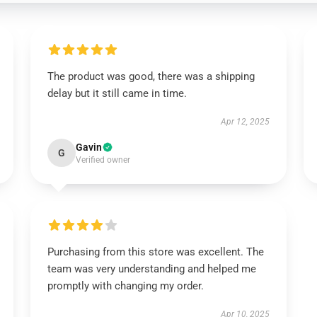
The product was good, there was a shipping
delay but it still came in time.
Apr 12, 2025
Gavin
G
Verified owner
Purchasing from this store was excellent. The
team was very understanding and helped me
promptly with changing my order.
Apr 10, 2025