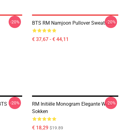
-20%
-20%
BTS RM Namjoon Pullover Sweatshirt
€ 37,67 - € 44,11
-20%
-20%
 BTS
RM Initiële Monogram Elegante Witte
Sokken
€ 18,29
$19.89