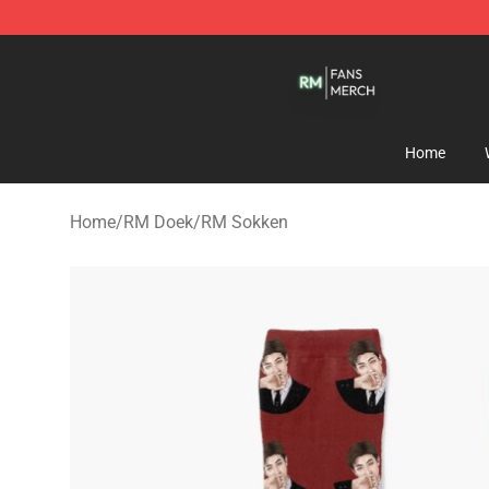
RM Shop - Official RM Merchandise Store
Home
Home
/
RM Doek
/
RM Sokken