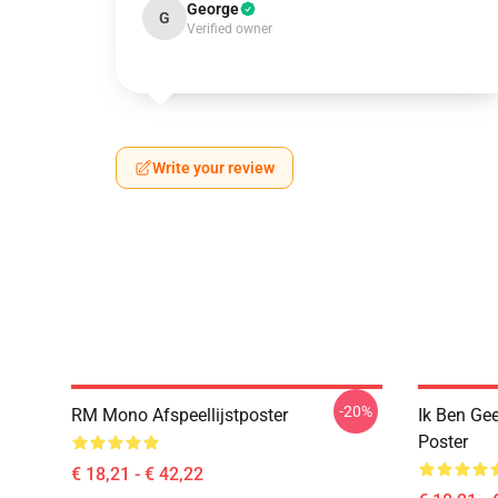
George
G
Verified owner
Write your review
-20%
RM Mono Afspeellijstposter
Ik Ben Gee
Poster
€ 18,21 - € 42,22