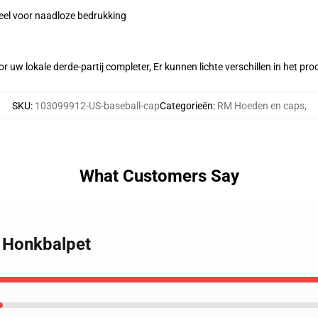
eel voor naadloze bedrukking
r uw lokale derde-partij completer, Er kunnen lichte verschillen in het p
SKU
:
103099912-US-baseball-cap
Categorieën
:
RM Hoeden en caps
,
What Customers Say
 Honkbalpet