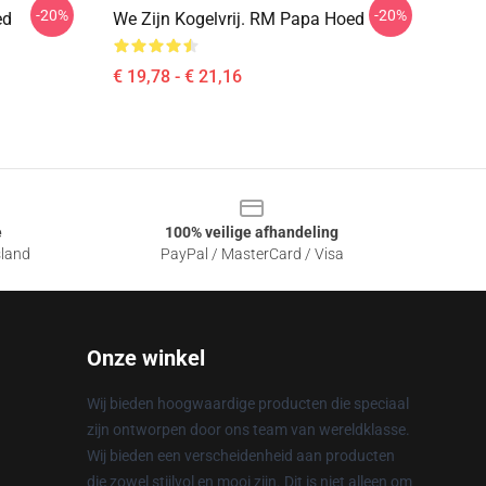
-20%
-20%
ed
We Zijn Kogelvrij. RM Papa Hoed
€ 19,78 - € 21,16
e
100% veilige afhandeling
sland
PayPal / MasterCard / Visa
Onze winkel
Wij bieden hoogwaardige producten die speciaal
zijn ontworpen door ons team van wereldklasse.
Wij bieden een verscheidenheid aan producten
die zowel stijlvol en mooi zijn. Dit is niet alleen om