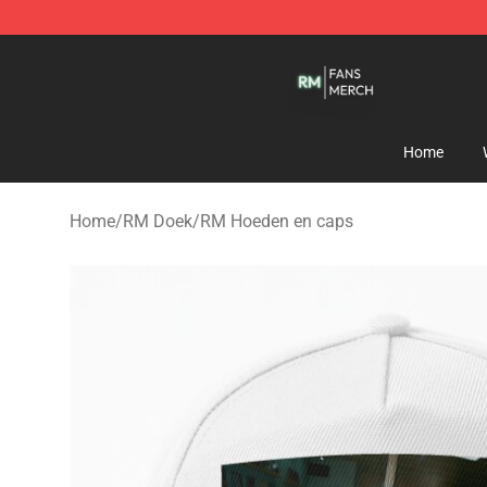
RM Shop - Official RM Merchandise Store
Home
Home
/
RM Doek
/
RM Hoeden en caps