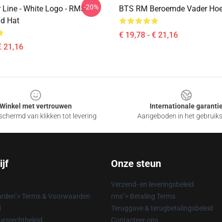
-20%
r Line - White Logo - RMS
BTS RM Beroemde Vader Ho
ad Hat
€ 19,78 - € 21,16
€ 21,16
Winkel met vertrouwen
Internationale garanti
chermd van klikken tot levering
Aangeboden in het gebruik
jf
Onze steun
Verzend- en leveringsbeleid
rden"> Terms & Voorwaarden
rms"> Betaling Terms
d
Teruggave & terugbetalingsbeleid
rsrechtbeleid
Contacteer ons