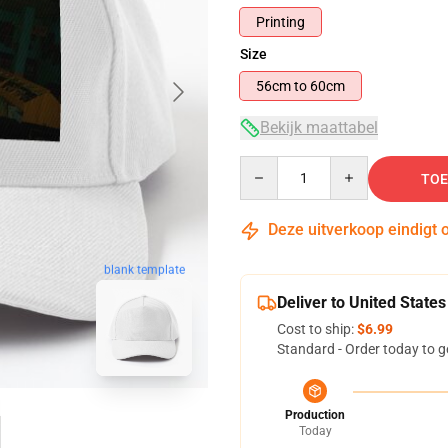
Printing
Size
56cm to 60cm
Bekijk maattabel
Quantity
TOE
Deze uitverkoop eindigt 
blank template
Deliver to United States
Cost to ship:
$6.99
Standard - Order today to g
Production
Today