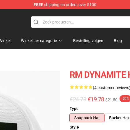
FREE
shipping on orders over $100
Winkel
Winkel per categorie
Bestelling volgen
Blog
RM DYNAMITE H
(4 customer reviews
€24.73
€19.78
-20%
$21.50
Type
Snapback Hat
Bucket Hat
Style