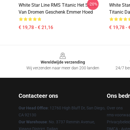
-20%
White Star Line RMS Titanic Het Schip
White Sta
Van Dromen Geschenk Emmer Hoed
Titanic D
€ 19,78 - € 21,16
€ 19,78 - 
Footer
Wereldwijde verzending
Wij verzenden naar meer dan 200 landen
24/7 bes
Contacteer ons
Ons bedri
Our Head Office
: 12760 High Bluff Dr, San Diego,
Over ons
CA 92130
rms-voorwaa
Our Warehouse
: No. 3737 Renmin Avenue,
Privacybelei
Xigang District, Dalian
DMCA - Auteu