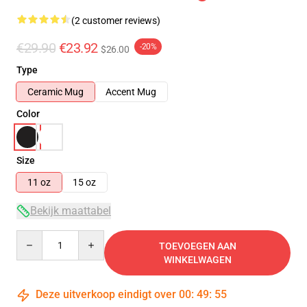
(2 customer reviews)
€29.90
€23.92
-20%
$26.00
Type
Ceramic Mug
Accent Mug
Color
Size
11 oz
15 oz
Bekijk maattabel
Quantity
TOEVOEGEN AAN
WINKELWAGEN
Deze uitverkoop eindigt over
00
:
49
:
54