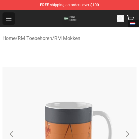
FREE
shipping on orders over $100
RM Shop - Official RM Merchandise Store
Open menu
Home
/
RM Toebehoren
/
RM Mokken