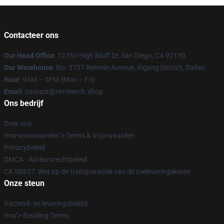
Contacteer ons
Our Head Office
: 12760 High Bluff Dr, San Diego, CA 92130
Our Warehouse
: No. 3737 Renmin Avenue, Xigang District, Dalian
Hour
: 9AM – 5PM (Mon – Fri)
Email
: contact@rm-merch.shop
Ons bedrijf
Over ons
rms-voorwaarden"> Terms & Voorwaarden
Privacybeleid
DMCA - Auteursrechtbeleid
CA SB657: Wet op de transparantie van de toeleveringsketen
Onze steun
Verzend- en leveringsbeleid
rms"> Betaling Terms