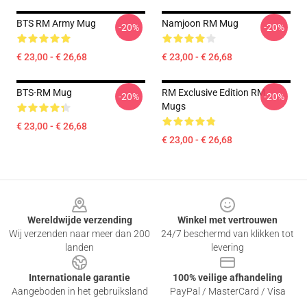
BTS RM Army Mug
Namjoon RM Mug
-20%
-20%
€ 23,00 - € 26,68
€ 23,00 - € 26,68
BTS-RM Mug
RM Exclusive Edition RM
-20%
-20%
Mugs
€ 23,00 - € 26,68
€ 23,00 - € 26,68
Footer
Wereldwijde verzending
Winkel met vertrouwen
Wij verzenden naar meer dan 200
24/7 beschermd van klikken tot
landen
levering
Internationale garantie
100% veilige afhandeling
Aangeboden in het gebruiksland
PayPal / MasterCard / Visa