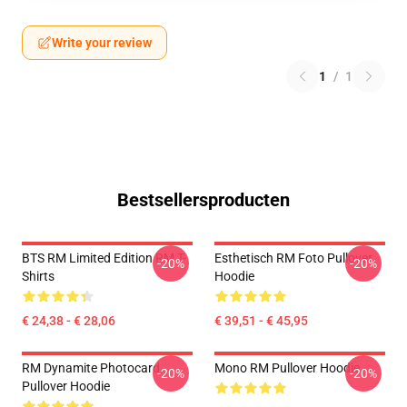
Write your review
1
/
1
Bestsellersproducten
BTS RM Limited Edition RM T-
Esthetisch RM Foto Pullover
-20%
-20%
Shirts
Hoodie
€ 24,38 - € 28,06
€ 39,51 - € 45,95
RM Dynamite Photocard
Mono RM Pullover Hoodie
-20%
-20%
Pullover Hoodie