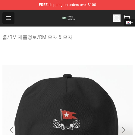
FREE
shipping on orders over $100
RM Shop - Official RM Merchandise Store
Open menu
홈
/
RM 제품정보
/
RM 모자 & 모자