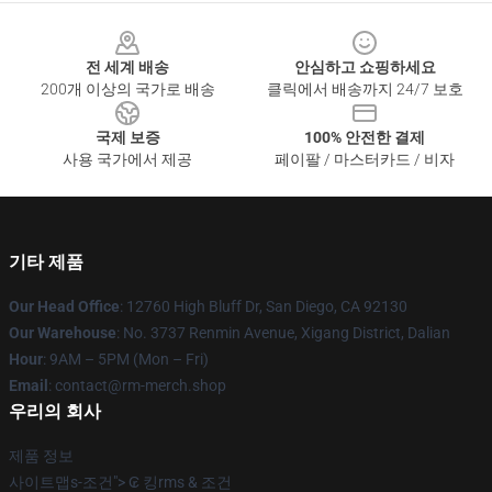
Footer
전 세계 배송
안심하고 쇼핑하세요
200개 이상의 국가로 배송
클릭에서 배송까지 24/7 보호
국제 보증
100% 안전한 결제
사용 국가에서 제공
페이팔 / 마스터카드 / 비자
기타 제품
Our Head Office
: 12760 High Bluff Dr, San Diego, CA 92130
Our Warehouse
: No. 3737 Renmin Avenue, Xigang District, Dalian
Hour
: 9AM – 5PM (Mon – Fri)
Email
: contact@rm-merch.shop
우리의 회사
제품 정보
사이트맵s-조건"> ₢ 킹rms & 조건