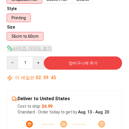
Style
Printing
Size
56cm to 60cm
사이즈 가이드 보기
Quantity
장바구니에 추가
이 세일은
02
:
59
:
45
Deliver to United States
Cost to ship:
$6.99
Standard - Order today to get by
Aug. 13 - Aug. 20