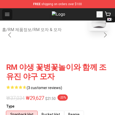
FREE
shipping on orders over $100
blank template
Open menu
RM Shop - Official RM Merchandis
홈
/
RM 제품정보
/
RM 모자 & 모자
RM 야생 꽃병꽃놀이와 함께 조
유진 야구 모자
(3 customer reviews)
₩37,034
₩29,627
-20%
$21.50
Type
Snapback Hat
Bucket Hat
Beanie