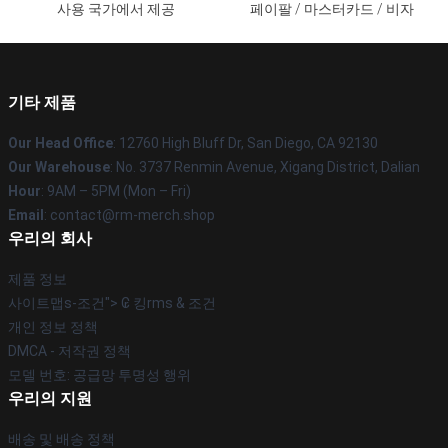
사용 국가에서 제공
페이팔 / 마스터카드 / 비자
기타 제품
Our Head Office
: 12760 High Bluff Dr, San Diego, CA 92130
Our Warehouse
: No. 3737 Renmin Avenue, Xigang District, Dalian
Hour
: 9AM – 5PM (Mon – Fri)
Email
: contact@rm-merch.shop
우리의 회사
제품 정보
사이트맵s-조건"> ₢ 킹rms & 조건
개인 정보 정책
DMCA - 저작권 정책
모델 번호: 공급망 투명성 행위
우리의 지원
배송 및 배송 정책