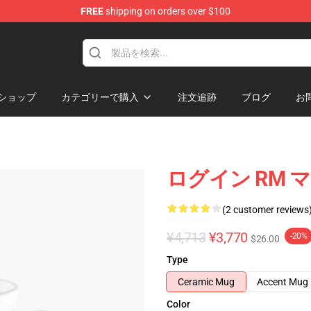
FREE
shipping on orders over $100
ショップ
カテゴリーで購入
注文追跡
ブログ
お
ログイン RM 
(2 customer reviews
¥4,713
¥3,770
-20%
$26.00
Type
Ceramic Mug
Accent Mug
Color