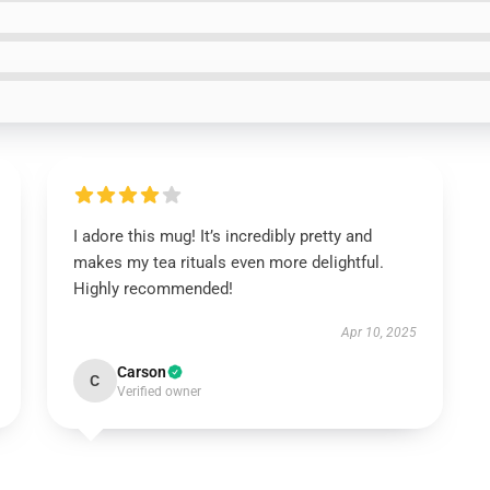
I adore this mug! It’s incredibly pretty and
makes my tea rituals even more delightful.
Highly recommended!
Apr 10, 2025
Carson
C
Verified owner