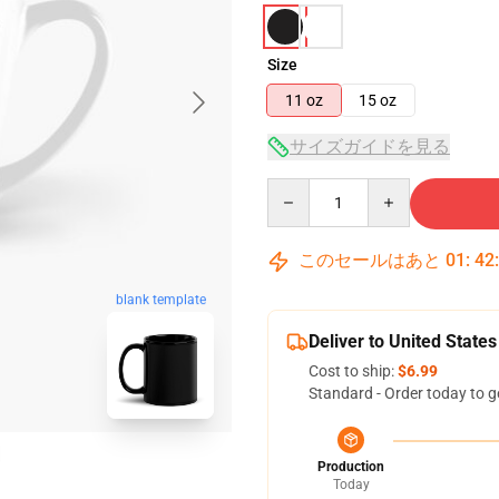
Size
11 oz
15 oz
サイズガイドを見る
Quantity
このセールはあと
01
:
42
blank template
Deliver to United States
Cost to ship:
$6.99
Standard - Order today to g
Production
Today