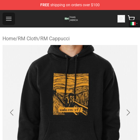
FREE
shipping on orders over $100
RM Shop - Official RM Merchandise Store
Open menu
Home
/
RM Cloth
/
RM Cappucci