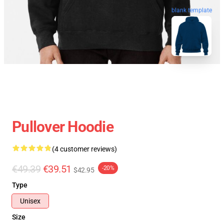
blank template
Pullover Hoodie
(4 customer reviews)
€49.39
€39.51
-20%
$42.95
Type
Unisex
Size