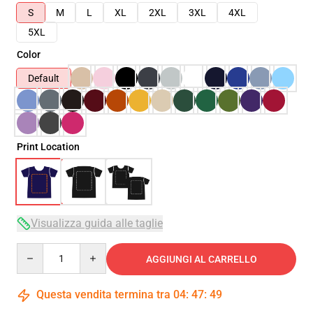
S
M
L
XL
2XL
3XL
4XL
5XL
Color
Default
Print Location
Visualizza guida alle taglie
Quantity
AGGIUNGI AL CARRELLO
Questa vendita termina tra
04
:
47
:
48