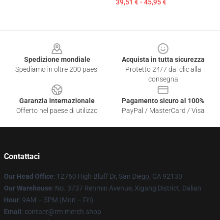
39,51 € - 45,95 €
Footer
Spedizione mondiale
Acquista in tutta sicurezza
Spediamo in oltre 200 paesi
Protetto 24/7 dai clic alla
consegna
Garanzia internazionale
Pagamento sicuro al 100%
Offerto nel paese di utilizzo
PayPal / MasterCard / Visa
Contattaci
Our Head Office
: 12760 High Bluff Dr, San Diego, CA 92130
Our Warehouse
: No. 3737 Renmin Avenue, Xigang District, Dalian
Hour
: 9AM – 5PM (Mon – Fri)
Email
: contact@rm-merch.shop