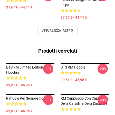
Felpa
37,67 € - 44,11 €
37,67 € - 44,11 €
VISUALIZZA ALTRO
Prodotti correlati
BTS RM Limited Edition RM
BTS RM Hoodie
-20%
-20%
Hoodies
39,51 € - 45,95 €
39,51 € - 45,95 €
Rimuovi Per Sempre Hoodie
RM Cappuccio Con Cappuccio
-20%
-20%
Della Cartolina Della Dinamite
39,51 € - 45,95 €