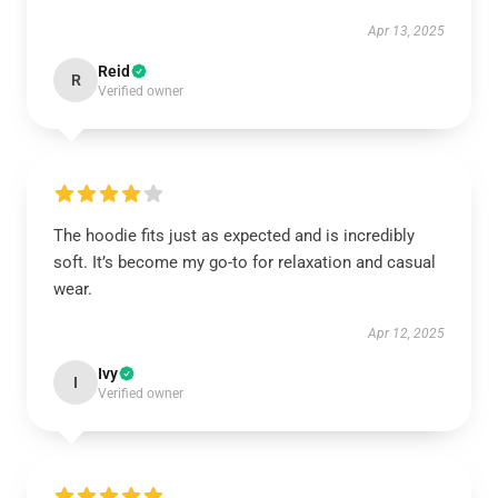
Apr 13, 2025
Reid
R
Verified owner
The hoodie fits just as expected and is incredibly
soft. It’s become my go-to for relaxation and casual
wear.
Apr 12, 2025
Ivy
I
Verified owner