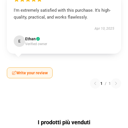
I'm extremely satisfied with this purchase. It's high-
quality, practical, and works flawlessly.
Apr 10, 2025
Ethan
E
Verified owner
Write your review
1
/
1
I prodotti più venduti