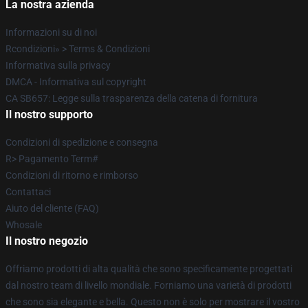
La nostra azienda
Informazioni su di noi
Rcondizioni» > Terms & Condizioni
Informativa sulla privacy
DMCA - Informativa sul copyright
CA SB657: Legge sulla trasparenza della catena di fornitura
Il nostro supporto
Condizioni di spedizione e consegna
R> Pagamento Term#
Condizioni di ritorno e rimborso
Contattaci
Aiuto del cliente (FAQ)
Whosale
Il nostro negozio
Offriamo prodotti di alta qualità che sono specificamente progettati
dal nostro team di livello mondiale. Forniamo una varietà di prodotti
che sono sia elegante e bella. Questo non è solo per mostrare il vostro