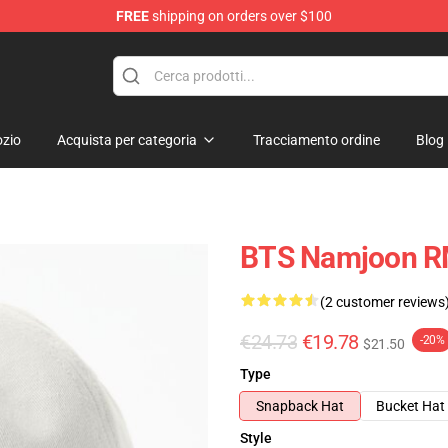
FREE
shipping on orders over $100
zio
Acquista per categoria
Tracciamento ordine
Blog
BTS Namjoon RM
(2 customer reviews
€24.73
€19.78
-20%
$21.50
Type
Snapback Hat
Bucket Hat
Style