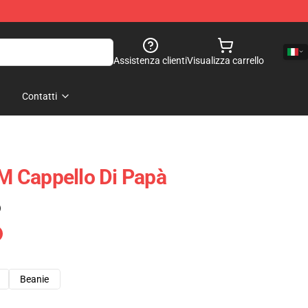
Assistenza clienti
Visualizza carrello
Contatti
 Cappello Di Papà
)
Beanie