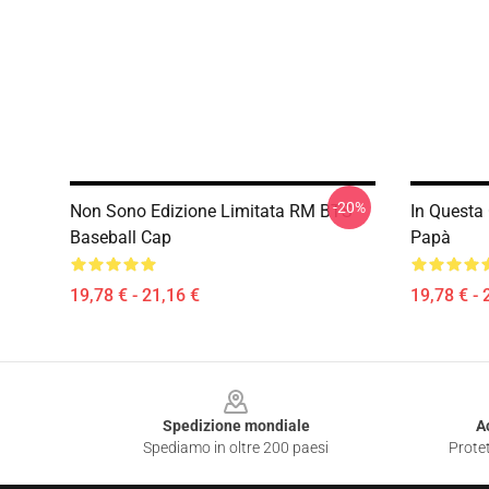
-20%
Non Sono Edizione Limitata RM BTS
In Questa
Baseball Cap
Papà
19,78 € - 21,16 €
19,78 € - 
Footer
Spedizione mondiale
A
Spediamo in oltre 200 paesi
Protet