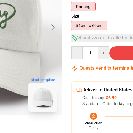
Printing
Size
56cm to 60cm
Visualizza guida alle tagli
Quantity
Questa vendita termina 
blank template
Deliver to United States
Cost to ship:
$6.99
Standard - Order today to g
Production
Today