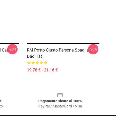
-20%
-20%
l Cap
RM Posto Giusto Persona Sbagliata
Dad Hat
19,78 € - 21,16 €
e
Pagamento sicuro al 100%
zo
PayPal / MasterCard / Visa