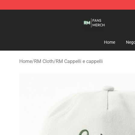
RM Shop - Official RM Merchandise Store
Home
Nego
Home
/
RM Cloth
/
RM Cappelli e cappelli