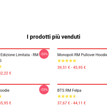
I prodotti più venduti
-20%
Edizione Limitata - RM -
Monopoli RM Pullover Hoodi
S
39,51 € - 45,95 €
42,22 €
-20%
Hoodie
BTS RM Felpa
45,95 €
37,67 € - 44,11 €