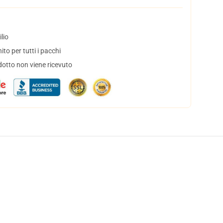
lio
to per tutti i pacchi
dotto non viene ricevuto