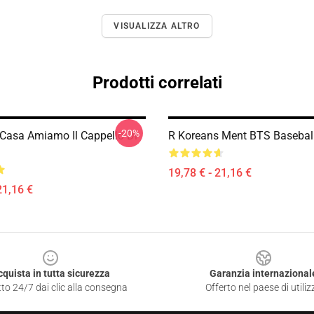
VISUALIZZA ALTRO
Prodotti correlati
-20%
 Casa Amiamo Il Cappello Di
R Koreans Ment BTS Basebal
19,78 € - 21,16 €
21,16 €
cquista in tutta sicurezza
Garanzia internazional
to 24/7 dai clic alla consegna
Offerto nel paese di utiliz