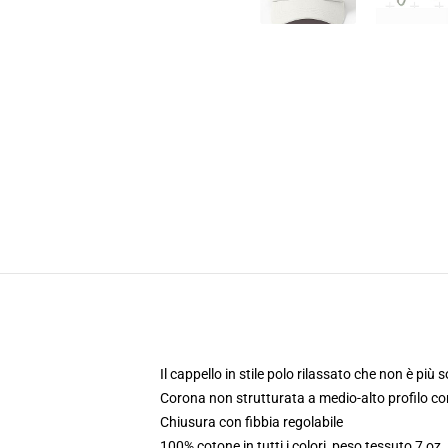
Il cappello in stile polo rilassato che non è più 
Corona non strutturata a medio-alto profilo c
Chiusura con fibbia regolabile
100% cotone in tutti i colori, peso tessuto 7 oz