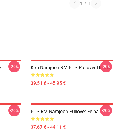
1
/
1
-20%
-20%
e
Kim Namjoon RM BTS Pullover Hoodie
39,51 € - 45,95 €
-20%
-20%
BTS RM Namjoon Pullover Felpa
37,67 € - 44,11 €