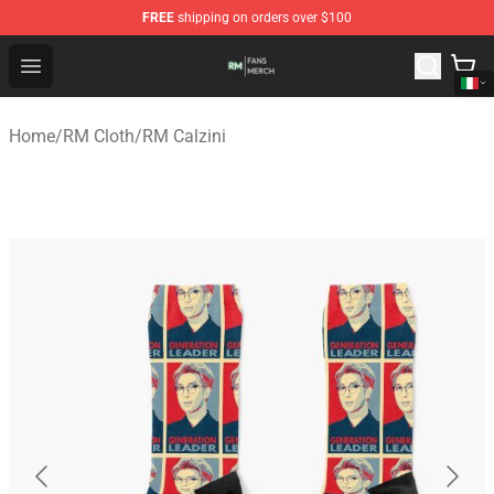
FREE
shipping on orders over $100
RM Shop - Official RM Merchandise Store
Open menu
Home
/
RM Cloth
/
RM Calzini