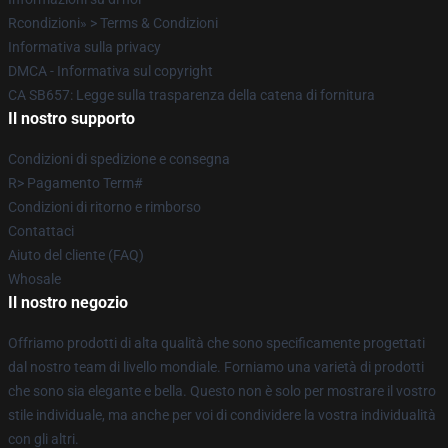
Rcondizioni» > Terms & Condizioni
Informativa sulla privacy
DMCA - Informativa sul copyright
CA SB657: Legge sulla trasparenza della catena di fornitura
Il nostro supporto
Condizioni di spedizione e consegna
R> Pagamento Term#
Condizioni di ritorno e rimborso
Contattaci
Aiuto del cliente (FAQ)
Whosale
Il nostro negozio
Offriamo prodotti di alta qualità che sono specificamente progettati
dal nostro team di livello mondiale. Forniamo una varietà di prodotti
che sono sia elegante e bella. Questo non è solo per mostrare il vostro
stile individuale, ma anche per voi di condividere la vostra individualità
con gli altri.