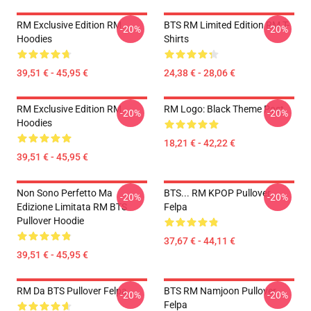
RM Exclusive Edition RM
BTS RM Limited Edition RM T-
-20%
-20%
Hoodies
Shirts
39,51 € - 45,95 €
24,38 € - 28,06 €
RM Exclusive Edition RM
RM Logo: Black Theme Post
-20%
-20%
Hoodies
18,21 € - 42,22 €
39,51 € - 45,95 €
Non Sono Perfetto Ma
BTS... RM KPOP Pullover
-20%
-20%
Edizione Limitata RM BTS
Felpa
Pullover Hoodie
37,67 € - 44,11 €
39,51 € - 45,95 €
RM Da BTS Pullover Felpa
BTS RM Namjoon Pullover
-20%
-20%
Felpa