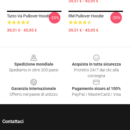
39,51 € - 45,95 €
Tutto Va Pullover Hoodie
RM Pullover Hoodie
-20%
-20%
39,51 € - 45,95 €
39,51 € - 45,95 €
Footer
Spedizione mondiale
Acquista in tutta sicurezza
Spediamo in oltre 200 paesi
Protetto 24/7 dai clic alla
consegna
Garanzia internazionale
Pagamento sicuro al 100%
Offerto nel paese di utilizzo
PayPal / MasterCard / Visa
Contattaci