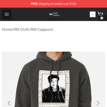
FREE
shipping on orders over $100
RM Shop - Official RM Merchandise Store
Open menu
Home
/
RM Cloth
/
RM Cappucci