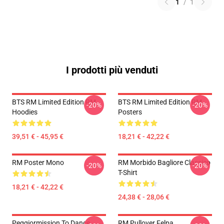
1
/
1
I prodotti più venduti
BTS RM Limited Edition RM
BTS RM Limited Edition RM
-20%
-20%
Hoodies
Posters
39,51 € - 45,95 €
18,21 € - 42,22 €
RM Poster Mono
RM Morbido Bagliore Classico
-20%
-20%
T-Shirt
18,21 € - 42,22 €
24,38 € - 28,06 €
Peggiormission To Dance
RM Pullover Felpa