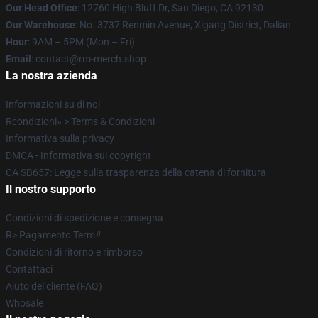
Our Head Office
: 12760 High Bluff Dr, San Diego, CA 92130
Our Warehouse
: No. 3737 Renmin Avenue, Xigang District, Dalian
Hour
: 9AM – 5PM (Mon – Fri)
Email
: contact@rm-merch.shop
La nostra azienda
Informazioni su di noi
Rcondizioni» > Terms & Condizioni
Informativa sulla privacy
DMCA - Informativa sul copyright
CA SB657: Legge sulla trasparenza della catena di fornitura
Il nostro supporto
Condizioni di spedizione e consegna
R> Pagamento Term#
Condizioni di ritorno e rimborso
Contattaci
Aiuto del cliente (FAQ)
Whosale