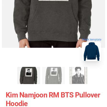
blank template
Kim Namjoon RM BTS Pullover
Hoodie