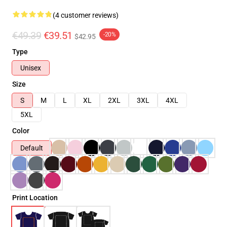
(4 customer reviews)
€49.39
€39.51
-20%
$42.95
Type
Unisex
Size
S
M
L
XL
2XL
3XL
4XL
5XL
Color
Default
Print Location