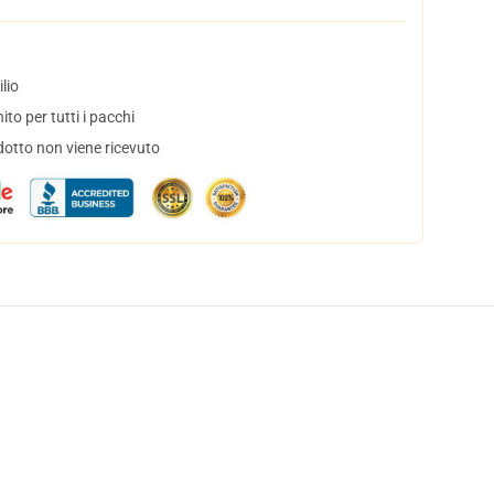
lio
to per tutti i pacchi
dotto non viene ricevuto