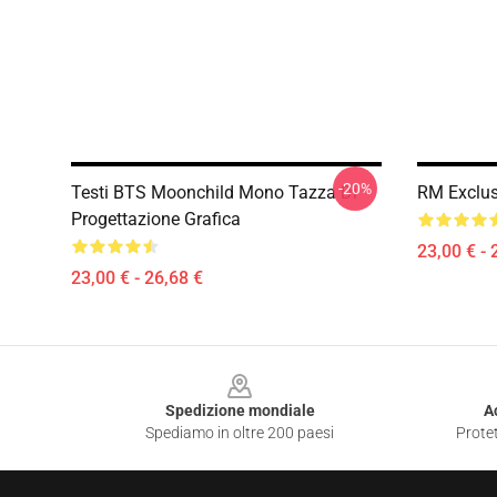
-20%
Testi BTS Moonchild Mono Tazza Di
RM Exclus
Progettazione Grafica
23,00 € - 
23,00 € - 26,68 €
Footer
Spedizione mondiale
A
Spediamo in oltre 200 paesi
Protet