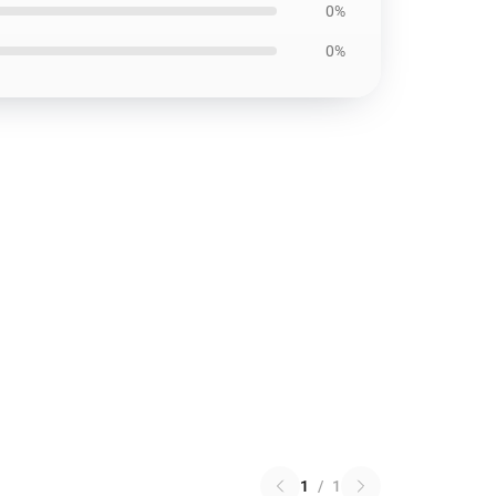
0%
0%
1
/
1