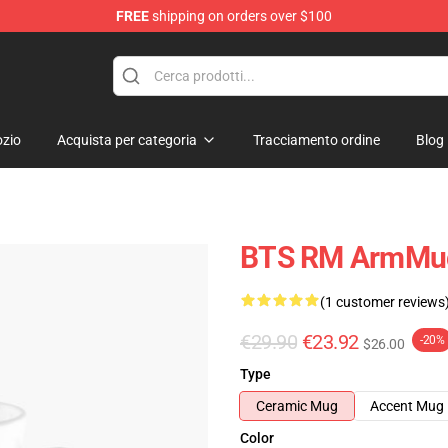
FREE
shipping on orders over $100
zio
Acquista per categoria
Tracciamento ordine
Blog
BTS RM ArmMu
(1 customer reviews
€29.90
€23.92
-20%
$26.00
Type
Ceramic Mug
Accent Mug
Color