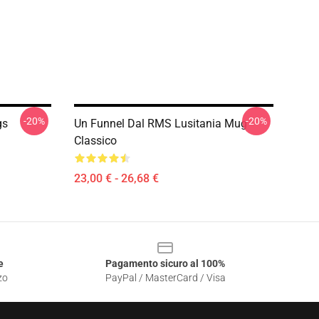
-20%
-20%
gs
Un Funnel Dal RMS Lusitania Mug
Classico
23,00 € - 26,68 €
e
Pagamento sicuro al 100%
zo
PayPal / MasterCard / Visa