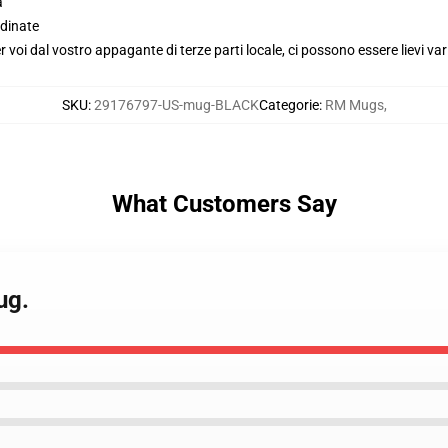
a
dinate
voi dal vostro appagante di terze parti locale, ci possono essere lievi var
SKU
:
29176797-US-mug-BLACK
Categorie
:
RM Mugs
,
What Customers Say
ug.