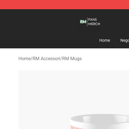
RM Shop - Official RM Merchandise Store
Home
Nego
Home
/
RM Accessori
/
RM Mugs