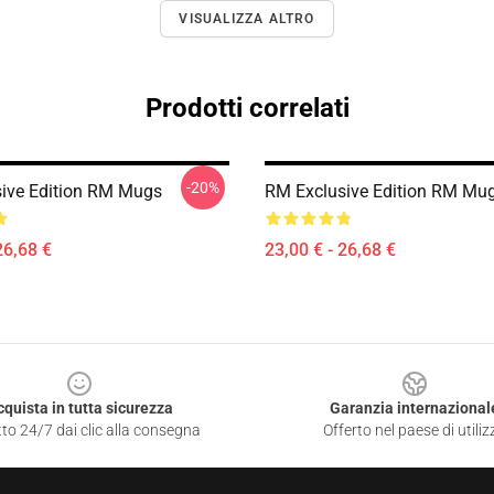
VISUALIZZA ALTRO
Prodotti correlati
-20%
ive Edition RM Mugs
RM Exclusive Edition RM Mu
26,68 €
23,00 € - 26,68 €
cquista in tutta sicurezza
Garanzia internazional
to 24/7 dai clic alla consegna
Offerto nel paese di utiliz