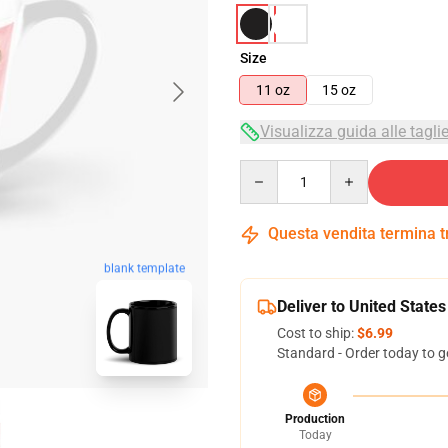
Size
11 oz
15 oz
Visualizza guida alle tagli
Quantity
Questa vendita termina 
blank template
Deliver to United States
Cost to ship:
$6.99
Standard - Order today to g
Production
Today