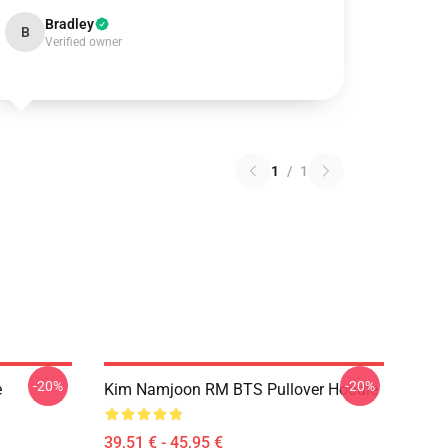
Bradley
B
Verified owner
1
/
1
-20%
-20%
e
Kim Namjoon RM BTS Pullover Hoodie
39,51 € - 45,95 €