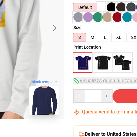
Default
Size
S
M
L
XL
2X
Print Location
Visualizza guida alle tagli
blank template
Quantity
Questa vendita termina 
Deliver to United States