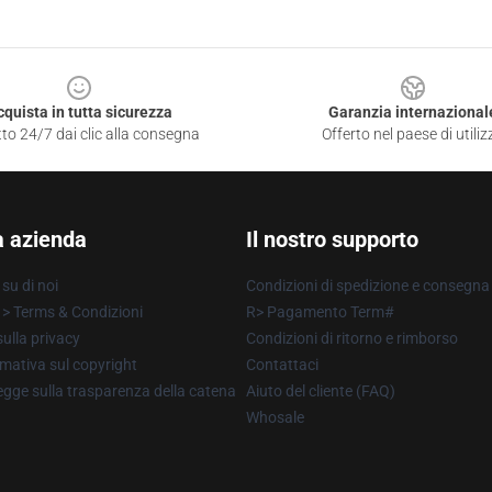
cquista in tutta sicurezza
Garanzia internazional
to 24/7 dai clic alla consegna
Offerto nel paese di utiliz
a azienda
Il nostro supporto
su di noi
Condizioni di spedizione e consegna
 > Terms & Condizioni
R> Pagamento Term#
ulla privacy
Condizioni di ritorno e rimborso
mativa sul copyright
Contattaci
gge sulla trasparenza della catena
Aiuto del cliente (FAQ)
Whosale