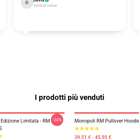
David
D
Verified owner
I prodotti più venduti
-20%
Edizione Limitata - RM -
Monopoli RM Pullover Hoodi
S
39,51 € - 45,95 €