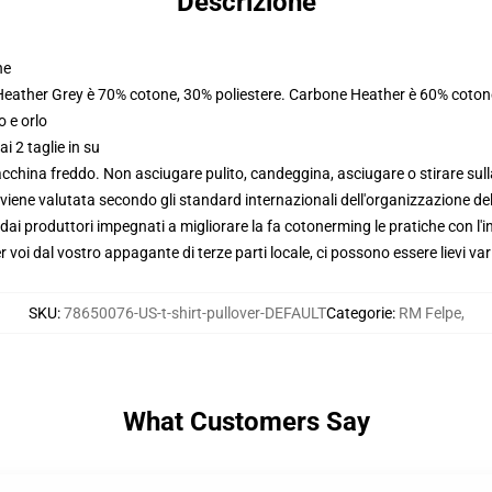
Descrizione
ne
 Heather Grey è 70% cotone, 30% poliestere. Carbone Heather è 60% coton
o e orlo
i 2 taglie in su
macchina freddo. Non asciugare pulito, candeggina, asciugare o stirare su
viene valutata secondo gli standard internazionali dell'organizzazione de
i produttori impegnati a migliorare la fa cotonerming le pratiche con l'in
voi dal vostro appagante di terze parti locale, ci possono essere lievi var
SKU
:
78650076-US-t-shirt-pullover-DEFAULT
Categorie
:
RM Felpe
,
What Customers Say