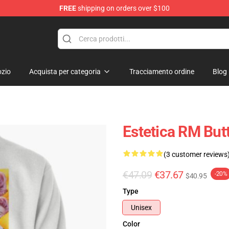
FREE
shipping on orders over $100
zio
Acquista per categoria
Tracciamento ordine
Blog
Estetica RM Butt
(3 customer reviews
€47.09
€37.67
-20%
$40.95
Type
Unisex
Color