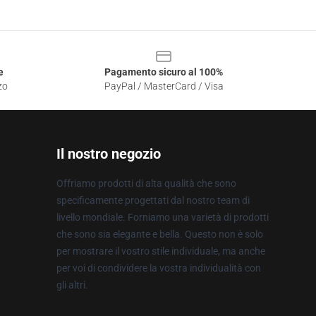
e
Pagamento sicuro al 100%
zo
PayPal / MasterCard / Visa
Il nostro negozio
Offriamo prodotti di alta qualità che sono
specificamente progettati dal nostro team di
livello mondiale. Forniamo una varietà di prodotti
che sono sia elegante e bella. Questo non è solo
per mostrare il vostro stile individuale, ma anche
per voi di condividere la vostra individualità con
gli altri.