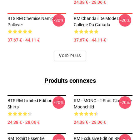
24,38 € - 28,06 €
BTS RM Chemise Namjoon
RM Chandail De Mode Du
-20%
-20%
Pullover
Collège Du Canada
37,67 € - 44,11 €
37,67 € - 44,11 €
VOIR PLUS
Produits connexes
BTS RM Limited Edition RM T-
RM - MONO - T-Shirt Classique
-20%
-20%
Shirts
Moonchild
24,38 € - 28,06 €
24,38 € - 28,06 €
RM T-Shirt Essentiel
RM Exclusive Edition RM T-