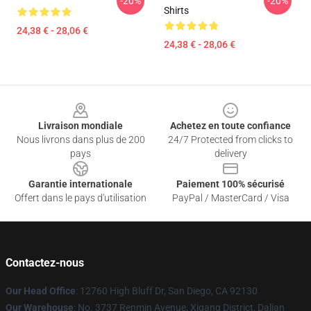
-20%
-20%
Shirts
24,38 € - 28,06 €
24,38 € - 28,06 €
Footer
Livraison mondiale
Achetez en toute confiance
Nous livrons dans plus de 200
24/7 Protected from clicks to
pays
delivery
Garantie internationale
Paiement 100% sécurisé
Offert dans le pays d'utilisation
PayPal / MasterCard / Visa
Contactez-nous
Our Head Office
: 12760 High Bluff Dr, San Diego, CA 92130
Our Warehouse
: No. 3737 Renmin Avenue, Xigang District, Dalian