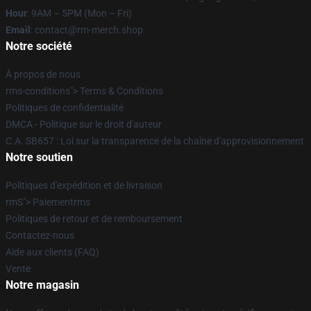
Hour
: 9AM – 5PM (Mon – Fri)
Email
: contact@rm-merch.shop
Notre société
À propos de nous
rms-conditions"> Terms & Conditions
Politiques de confidentialité
DMCA - Politique sur le droit d'auteur
C.A. SB657 : Loi sur la transparence de la chaîne d'approvisionnement
Notre soutien
Politiques d'expédition et de livraison
rmS"> Paiementrms
Politiques de retour et de remboursement
Contactez-nous
Aide aux clients (FAQ)
Vente
Notre magasin