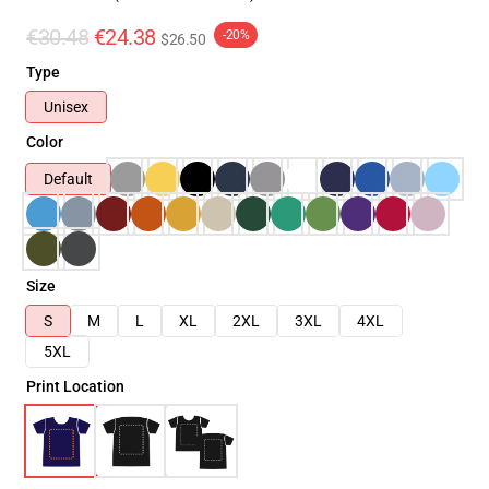
€30.48
€24.38
-20%
$26.50
Type
Unisex
Color
Default
Size
S
M
L
XL
2XL
3XL
4XL
5XL
Print Location