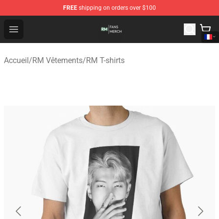
FREE
shipping on orders over $100
RM Shop - Official RM Merchandise Store
Open menu
Accueil
/
RM Vêtements
/
RM T-shirts