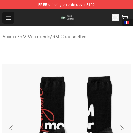
FREE
shipping on orders over $100
RM Shop - Official RM Merchandise Store
Open menu
Accueil
/
RM Vêtements
/
RM Chaussettes