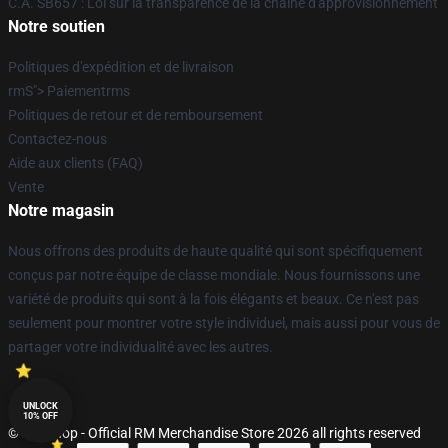
C.A. SB657 : Loi sur la transparence de la chaîne d'approvisionnement
Notre soutien
Politiques d'expédition et de livraison
rmS"> Paiementrms
Politiques de retour et de remboursement
Contactez-nous
Aide aux clients (FAQ)
Vente
Notre magasin
Nous offrons des produits de haute qualité qui sont spécifiquement
conçus par notre équipe de classe mondiale. Nous fournissons une
variété de produits qui sont à la fois élégants et beaux. Ce n'est pas
seulement pour montrer votre style individuel, mais aussi pour vous de
partager votre individualité avec les autres.
UNLOCK
10% OFF
© RM Shop - Official RM Merchandise Store 2026 all rights reserved