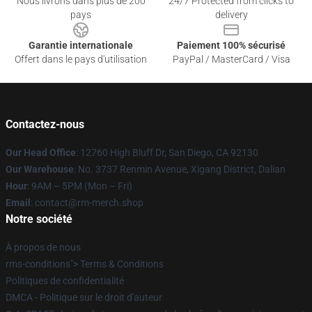
Nous livrons dans plus de 200
24/7 Protected from clicks to
pays
delivery
Garantie internationale
Paiement 100% sécurisé
Offert dans le pays d'utilisation
PayPal / MasterCard / Visa
Contactez-nous
Our Head Office
: 12760 High Bluff Dr, San Diego, CA 92130
Our Warehouse
: No. 3737 Renmin Avenue, Xigang District, Dalian
Hour
: 9AM – 5PM (Mon – Fri)
Email
: contact@rm-merch.shop
Notre société
À propos de nous
rms-conditions"> Terms & Conditions
Politiques de confidentialité
DMCA - Politique sur le droit d'auteur