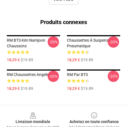
Produits connexes
RM BTS Kim Namjoon
Chaussettes À Suspension
-20%
-20%
Chaussons
Pneumatique
18,29 €
$19.89
18,29 €
$19.89
RM Chaussettes Angelic Icon
RM Par BTS
-20%
-20%
18,29 €
$19.89
18,29 €
$19.89
Footer
Livraison mondiale
Achetez en toute confiance