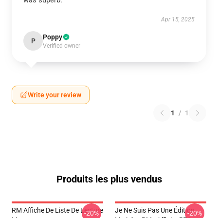
was superb.
Apr 15, 2025
Poppy
P
Verified owner
Write your review
1
/
1
Produits les plus vendus
RM Affiche De Liste De Lecture
Je Ne Suis Pas Une Édition
-20%
-20%