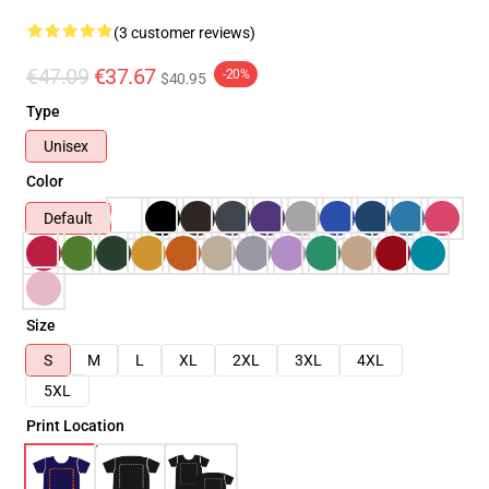
(3 customer reviews)
€47.09
€37.67
-20%
$40.95
Type
Unisex
Color
Default
Size
S
M
L
XL
2XL
3XL
4XL
5XL
Print Location