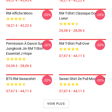
39,51 € - 45,95 €
18,21 € - 42,22 €
RM Affiche Mono
RM T-Shirt Classique Doux
-20%
-20%
Lueur
18,21 € - 42,22 €
24,38 € - 28,06 €
PermIssion À Dance Suga V
RM T-Shirt Pull-Over
-20%
-20%
Jungkook Jin RM T-Shirt
Essentiel J-Hope
37,67 € - 44,11 €
24,38 € - 28,06 €
BTS RM Sweatshirt
Sweat-Shirt De Pull Moonchild
-20%
-20%
37,67 € - 44,11 €
37,67 € - 44,11 €
VOIR PLUS