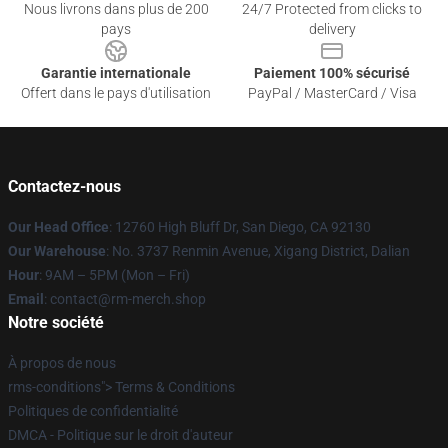
Nous livrons dans plus de 200
24/7 Protected from clicks to
pays
delivery
Garantie internationale
Paiement 100% sécurisé
Offert dans le pays d'utilisation
PayPal / MasterCard / Visa
Contactez-nous
Our Head Office
: 12760 High Bluff Dr, San Diego, CA 92130
Our Warehouse
: No. 3737 Renmin Avenue, Xigang District, Dalian
Hour
: 9AM – 5PM (Mon – Fri)
Email
: contact@rm-merch.shop
Notre société
À propos de nous
rms-conditions"> Terms & Conditions
Politiques de confidentialité
DMCA - Politique sur le droit d'auteur