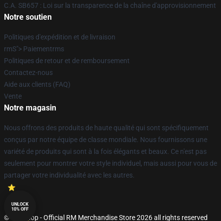
C.A. SB657 : Loi sur la transparence de la chaîne d'approvisionnement
Notre soutien
Politiques d'expédition et de livraison
rmS"> Paiementrms
Politiques de retour et de remboursement
Contactez-nous
Aide aux clients (FAQ)
Vente
Notre magasin
Nous offrons des produits de haute qualité qui sont spécifiquement
conçus par notre équipe de classe mondiale. Nous fournissons une
variété de produits qui sont à la fois élégants et beaux. Ce n'est pas
seulement pour montrer votre style individuel, mais aussi pour vous de
partager votre individualité avec les autres.
UNLOCK
10% OFF
© RM Shop - Official RM Merchandise Store 2026 all rights reserved