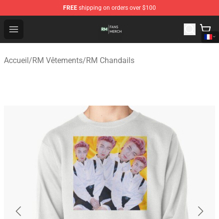
FREE
shipping on orders over $100
RM Shop - Official RM Merchandise Store
Open menu
Accueil
/
RM Vêtements
/
RM Chandails