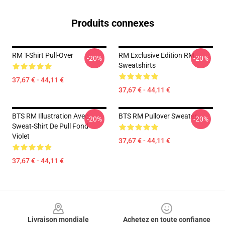
Produits connexes
RM T-Shirt Pull-Over
RM Exclusive Edition RM
-20%
-20%
Sweatshirts
37,67 € - 44,11 €
37,67 € - 44,11 €
BTS RM Illustration Avec
BTS RM Pullover Sweater
-20%
-20%
Sweat-Shirt De Pull Fond
Violet
37,67 € - 44,11 €
37,67 € - 44,11 €
Footer
Livraison mondiale
Achetez en toute confiance